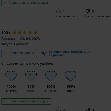
GET20
код
Препоръчвам този продукт
(22,98
GET20
лв.)
1
0
код
Съгласен съм
Не съм съгласен
GET20
100
%
Горанка
23. 04. 2023
закупен размер S
Закупен след 'Консултация'
Проверен клиент
за размер
С чудесен цвят, много удобен.
100%
80%
100%
100%
размер
цена
качество
цвят
Препоръчвам този продукт
2
0