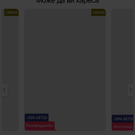
Може да ви хареса
LIMITED
LIMITED
-20% GET20
-20% GET20
Разпродажба
Отстъпка 
Отстъпка -40%