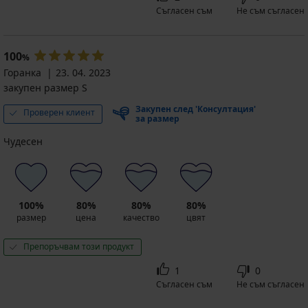
Съгласен съм
Не съм съгласен
100
%
Горанка
23. 04. 2023
закупен размер S
Закупен след 'Консултация'
Проверен клиент
за размер
Чудесен
100%
80%
80%
80%
размер
цена
качество
цвят
Препоръчвам този продукт
1
0
Съгласен съм
Не съм съгласен