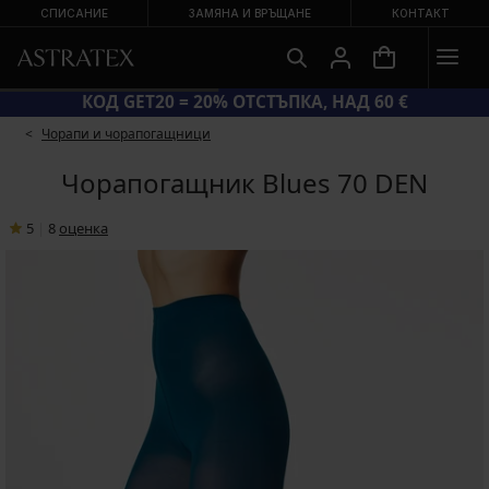
СПИСАНИЕ
ЗАМЯНА И ВРЪЩАНЕ
КОНТАКТ
КОД GET20 = 20% ОТСТЪПКА, НАД 60 €
Чорапи и чорапогащници
Чорапогащник Blues 70 DEN
5
|
8
oценка