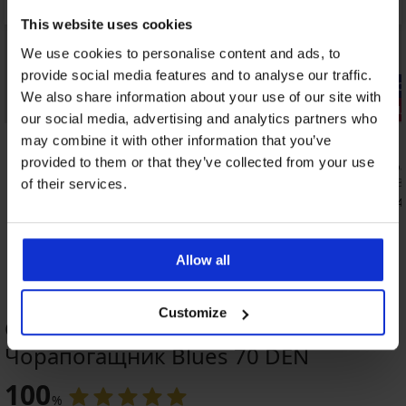
This website uses cookies
We use cookies to personalise content and ads, to
provide social media features and to analyse our traffic.
-20% GET20
-20% GET20
We also share information about your use of our site with
Отстъпка -20%
2+1 БЕЗПЛ
our social media, advertising and analytics partners who
4,3
5
may combine it with other information that you’ve
provided to them or that they’ve collected from your use
Стягащ чорапогащник High Shaper 20
Термо чора
DEN
14,99 €
(29,3
of their services.
16,99 €
(33,23 лв.)
11,99 €
(23,4
10,87 €
(21,26 лв.)
код:
GET20
Allow all
Customize
ОЦЕНКА НА ПРОДУКТ
Чорапогащник Blues 70 DEN
2+1 БЕЗПЛАТНО
-30%
-30%
-30%
2+1 БЕЗПЛАТНО
-30%
-30%
-30%
Разпродажба
-69%
-20 % GET20
-20 % GET20
-20 % GET20
-20 % GET20
-20 % GET20
-20 % GET20
-20 % GET20
-20 % GET20
-20 % GET20
100
%