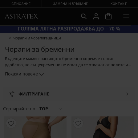
СПИСАНИЕ
ЗАМЯНА И ВРЪЩАНЕ
КОНТАКТ
ГОЛЯМА ЛЯТНА РАЗПРОДАЖБА ДО −70 %
Чорапи и чорапогащници
Чорапи за бременни
Бъдещите мами с растящото бременно коремче търсят
удобство, но същевременно не искат да се откажат от полите и
роклите. Производителите на чорапи и чорапогащници им
Покажи повече
подават ръка. Чорапогащниците за бременни, благодарение на
специалната кройка на седалищната част, държат отдолу
коремчето или благодарение на високия колан приятно го
ФИЛТРИРАНЕ
покриват цялото. Благодарение на плоските шевове
чорапогащниците за бременни не убиват и стоят добре. Това
важи и за клиновете, които още повече глезят кожата с екстракта
Сортирайте по
TOP
от Алое вера.