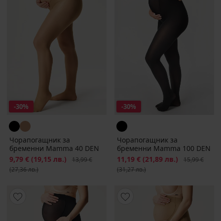
-30%
-30%
Чорапогащник за
Чорапогащник за
бременни Mamma 40 DEN
бременни Mamma 100 DEN
Намаление
9,79 €
(19,15 лв.)
Първоначална цена
Намаление
11,19 €
(21,89 лв.)
Първоначалн
13,99 €
15,99 €
(27,36 лв.)
(31,27 лв.)