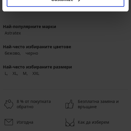
Най-популярните марки
Astratex
Най-често избираните цветове
бежово
черно
Най-често избираните размери
L
XL
M
XXL
8 % от покупката
Безплатна замяна и
обратно
връщане
Изгодна
Как да изберем