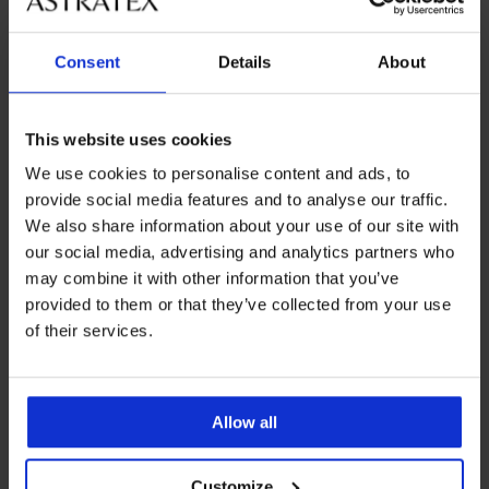
Consent
Details
About
This website uses cookies
We use cookies to personalise content and ads, to
provide social media features and to analyse our traffic.
We also share information about your use of our site with
-30%
our social media, advertising and analytics partners who
may combine it with other information that you’ve
provided to them or that they’ve collected from your use
Чорапогащник за
of their services.
бременни Mamma 40 DEN
Намаление
9,79 €
(19,15 лв.)
Първоначална цена
13,99 €
(27,36 лв.)
Allow all
Customize