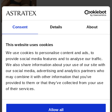
Бързосъхнещ
Consent
Details
About
бански костюм от
две части Spacer 3D
Black Voyage
93,98 €
(183,81 лв.)
This website uses cookies
We use cookies to personalise content and ads, to
ОПИСАНИЕ
provide social media features and to analyse our traffic.
ТРАНСПОРТ И ПЛАЩАНЕ
We also share information about your use of our site with
our social media, advertising and analytics partners who
СМЯНА
may combine it with other information that you’ve
ПОДДРЪЖКА И ПРАНЕ
provided to them or that they’ve collected from your use
ЗА МАРКАТА
of their services.
Може да ви хареса
Allow all