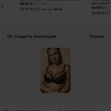
неподплат
40,99 €
(80,17 лв.)
ен
44,99 €
(87,9
32,79 €
(64,13 лв.)
код:
BRA20
35,99 €
(70,3
От същата колекция
Покажи