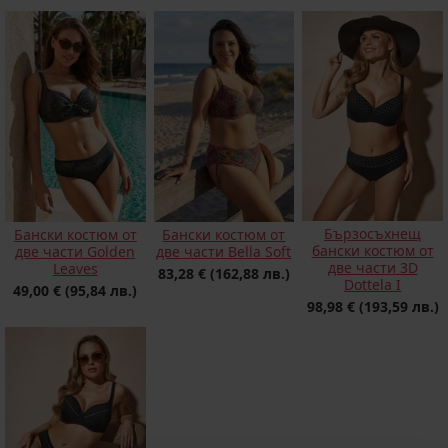
Бързосъхнещ
Бански костюм от
Бански костюм от
бански костюм от
две части Golden
две части Bella Soft
две части 3D
Leaves
83,28 €
(162,88 лв.)
Dottela I
49,00 €
(95,84 лв.)
98,98 €
(193,59 лв.)