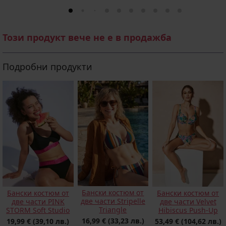
Този продукт вече не е в продажба
Подробни продукти
Бански костюм от
Бански костюм от
Бански костюм от
две части Stripelle
две части PINK
две части Velvet
Triangle
STORM Soft Studio
Hibiscus Push-Up
16,99 €
(33,23 лв.)
19,99 €
(39,10 лв.)
53,49 €
(104,62 лв.)