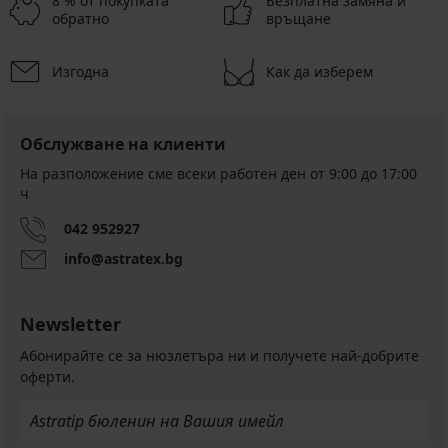
8 % от покупката
Безплатна замяна и
обратно
връщане
Разпродажба
-50%
Изгодна
Как да изберем
1+1 БЕЗПЛАТНО
Обслужване на клиенти
На разположение сме всеки работен ден от 9:00 до 17:00
ч
Плажна
рокля
042 952927
Amach
info@astratex.bg
Намаление
17,00
€
(33,25
лв.)
Newsletter
Първоначална цена
33,99
Абонирайте се за нюзлетъра ни и получете най-добрите
€
оферти.
(66,48
лв.)