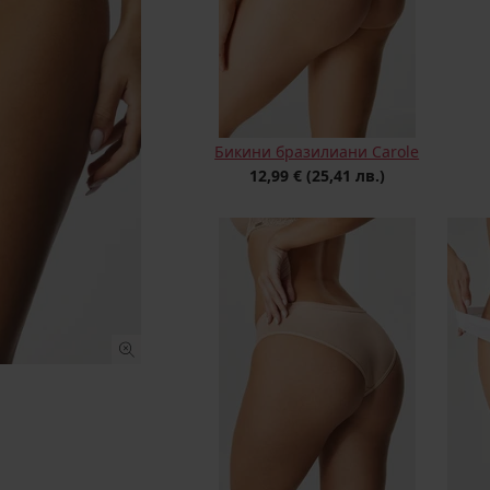
Бикини бразилиани Carole
12,99 €
(25,41 лв.)