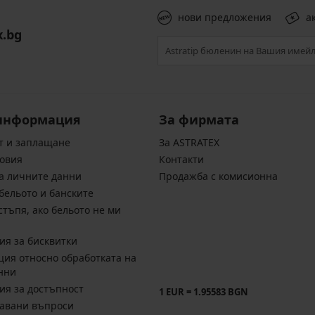
нови предложения
а
x.bg
информация
За фирмата
т и заплащане
За ASTRATEX
овия
Контакти
а личните данни
Продажба с комисионна
бельото и банските
стъпя, ако бельото не ми
ия за бисквитки
ия относно обработката на
нни
ия за достъпност
1 EUR = 1.95583 BGN
давани въпроси