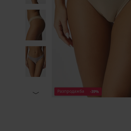
Разпродажба
-39%