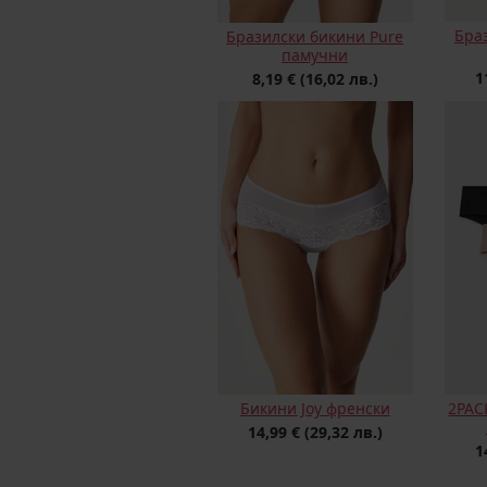
Браз
Бразилски бикини Pure
памучни
1
8,19 €
(16,02 лв.)
Бикини Joy френски
2PAC
14,99 €
(29,32 лв.)
1