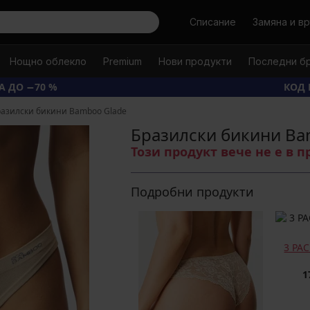
Търси
Списание
Замяна и в
Нощно облекло
Premium
Нови продукти
Последни б
А ДО −70 %
КОД 
разилски бикини Bamboo Glade
Бразилски бикини Ba
Този продукт вече не е в 
Подробни продукти
3 PA
1