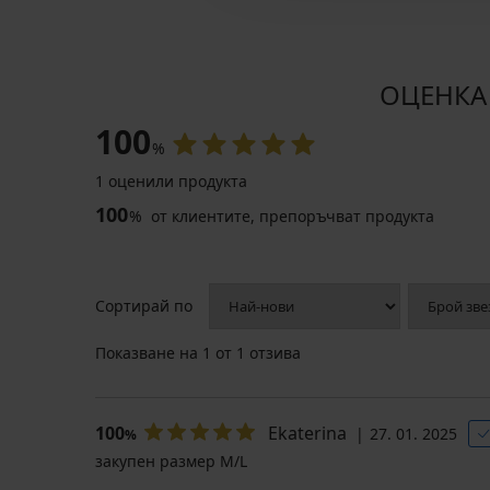
ОЦЕНКА 
100
%
1 оценили продукта
2+1 БЕЗПЛАТНО
100
%
от клиентите, препоръчват продукта
Чорапогащник
Сортирай по
Velia
с
Показване на
1
от 1 отзива
отворени
пръсти
10
DEN
100
Ekaterina
27. 01. 2025
10,99
%
€
закупен размер M/L
(21,49