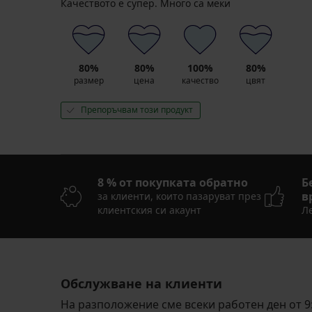
Качеството е супер. Много са меки
лв.)
промоция
2+1
БЕЗПЛАТНО
80%
80%
100%
80%
размер
цена
качество
цвят
Препоръчвам този продукт
8 % от покупката обратно
Б
в
за клиенти, които пазаруват през
клиентския си акаунт
Ле
Обслужване на клиенти
На разположение сме всеки работен ден от 9: