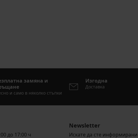
езплатна замяна и
Изгодна
ръщане
Доставка
сно и само в няколко стъпки
Newsletter
00 до 17:00 ч
Искате да сте информирани 