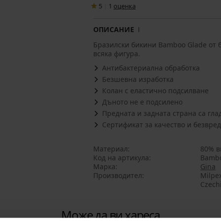
5
|
1
oценка
ОПИСАНИЕ
Бразилски бикини Bamboo Glade от б
всяка фигура.
Антибактериална обработка
Безшевна изработка
Колан с еластично подсилване
Дъното не е подсилено
Предната и задната страна са гла
Сертификат за качество и безвред
Материал
80% в
Код на артикула
Bambo
Марка
Gina
Производител
Milpex
Czech
Може да ви хареса