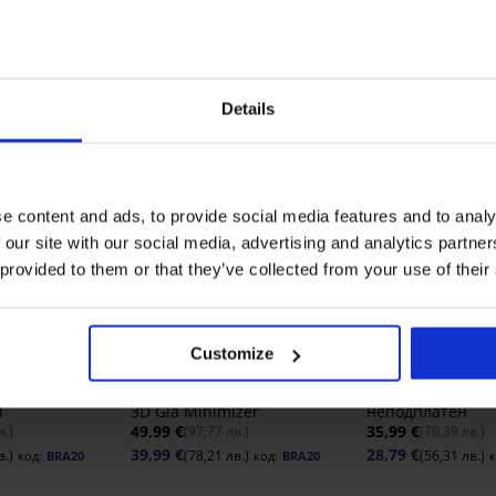
Details
e content and ads, to provide social media features and to analy
 our site with our social media, advertising and analytics partn
 provided to them or that they’ve collected from your use of their
-20% BRA20
-20% BRA20
Customize
4,9
4,9
 Flexicup
Смаляващ сутиен Spacer
Смаляващ сутиен
I
3D Gia Minimizer
неподплатен
49,99 €
35,99 €
в.)
(97,77 лв.)
(70,39 лв.)
39,99 €
28,79 €
в.)
(78,21 лв.)
(56,31 лв.)
код:
BRA20
код:
BRA20
к