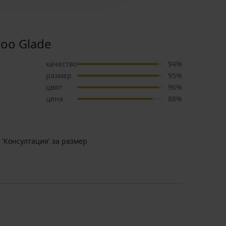
oo Glade
качество
94%
размер
95%
цвят
96%
цена
88%
 'Консултация' за размер