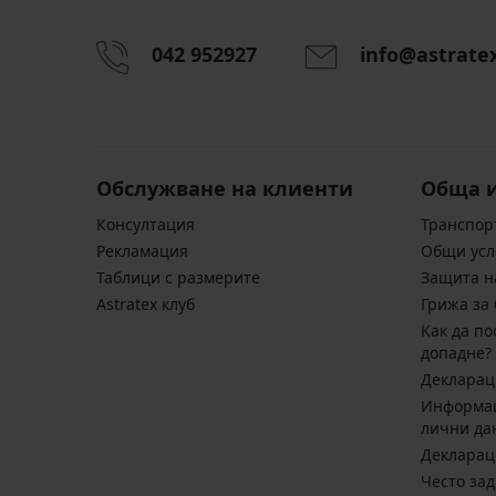
042 952927
info@astrate
Обслужване на клиенти
Обща 
Консултация
Транспор
Pекламация
Общи усл
Таблици с размерите
Защита н
Astratex клуб
Грижа за 
Kак да по
допадне?
Декларац
Информац
лични да
Декларац
Често за