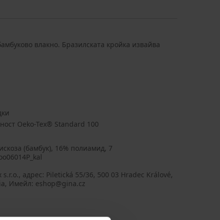
амбуково влакно. Бразилската кройка извайва
дки
ност Oeko-Tex® Standard 100
искоза (бамбук), 16% полиамид, 7
o06014P_kal
 s.r.o., aдрес: Piletická 55/36, 500 03 Hradec Králové,
ia, Имейл: eshop@gina.cz