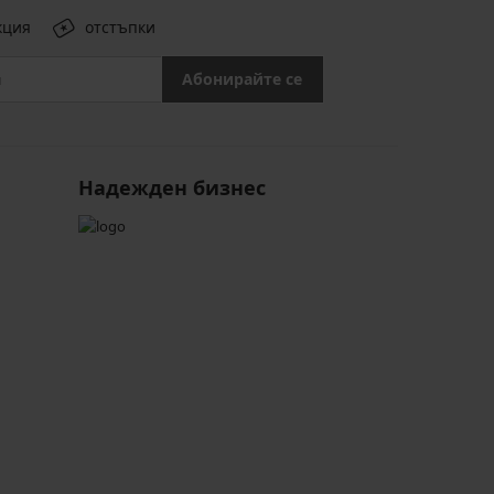
кция
отстъпки
Абонирайте се
Надежден бизнес