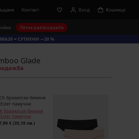
ръщане
Контакт
Вход
Kошница
ройки
Лятна разпродажба
BRA20 = СУТИЕНИ −20 %
mboo Glade
продажба
CK бразилски бикини
Ester памучни
7,99 €
(35,19 лв.)