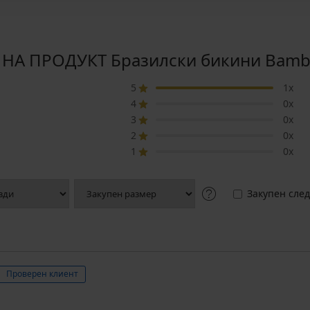
НА ПРОДУКТ Бразилски бикини Bamb
5
1x
4
0x
3
0x
2
0x
1
0x
Закупен след
Проверен клиент