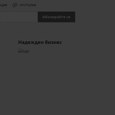
кция
отстъпки
Абонирайте се
Надежден бизнес