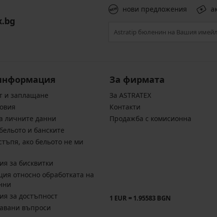
нови предложения
а
x.bg
информация
За фирмата
т и заплащане
За ASTRATEX
овия
Контакти
а личните данни
Продажба с комисионна
бельото и банските
стъпя, ако бельото не ми
ия за бисквитки
ия относно обработката на
нни
ия за достъпност
1 EUR = 1.95583 BGN
давани въпроси