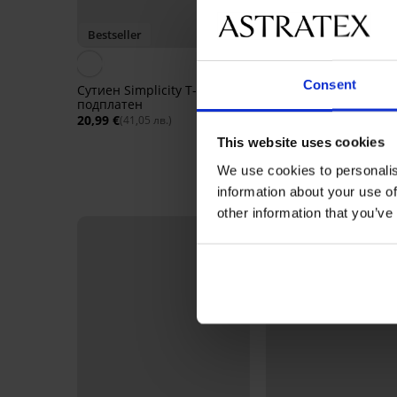
Bestseller
4,9
Consent
Сутиен Simplicity T-Shirt Bra
Сутиен Spacer Flexic
подплатен
Dotted Mesh II
20,99 €
40,99 €
(41,05 лв.)
(80,17 лв.)
This website uses cookies
We use cookies to personalis
information about your use of
other information that you’ve