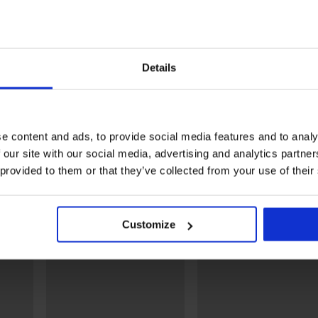
Bestseller
4,9
4,8
Details
up
Сутиен Maia 4D изглаждащ
Сутиен Violeta подплате
изглаждащ
40,99 €
(80,17 лв.)
40,99 €
(80,17 лв.)
e content and ads, to provide social media features and to analy
Открийте подобни артикули
 our site with our social media, advertising and analytics partn
 provided to them or that they’ve collected from your use of their
Customize