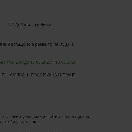
Добави в любими
на и връщане в рамките на 30 дни.
ъде при Вас до
12.08.
2026
-
13.08.
2026
НЕ
СМЯНА
ПОДДРЪЖКА И ПРАНЕ
 са от блещукащ микрофибър с бяла щампа,
огата бяла дантела.