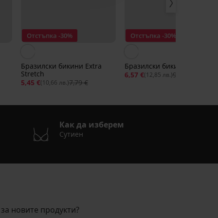
Отстъпка -30%
Отстъпка -30%
Бразилски бикини Extra
Бразилски бикини Simple
Stretch
6,57 €
9,39 €
(12,85 лв.)
5,45 €
7,79 €
(10,66 лв.)
Как да изберем
Сутиен
за новите продукти?