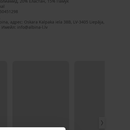
олиамид, 20% Еластан, 15% Памук
kal
60451298
a
bina, aдрес: Oskara Kalpaka iela 38B, LV-3405 Liepāja,
, Имейл: info@albina-l.lv