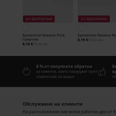
3+1 БЕЗПЛАТНО
3+1 БЕЗПЛАТНО
Бразилски бикини Pure
Бразилски бикини My
памучни
8,19 €
(16,02 лв.)
8,19 €
(16,02 лв.)
8 % от покупката обратно
Б
в
за клиенти, които пазаруват през
клиентския си акаунт
Ле
Разпродажба
Разпродажба
-30%
3+1 БЕЗПЛАТНО
3+1 БЕЗПЛАТНО
Разпродажба
3+1 БЕЗПЛАТНО
-40%
-40%
-50%
LIMITED
LIMITED
Обслужване на клиенти
4,5
На разположение сме всеки работен ден от 9: