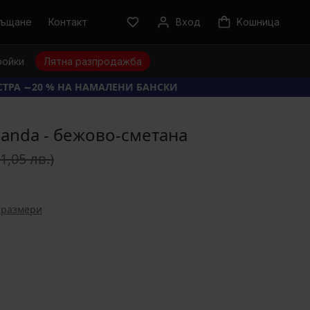
ръщане
Контакт
Вход
Kошница
ройки
Лятна разпродажба
КСТРА −20 % НА НАМАЛЕНИ БАНСКИ
anda - бежово-сметана
41,05 лв.)
 размери