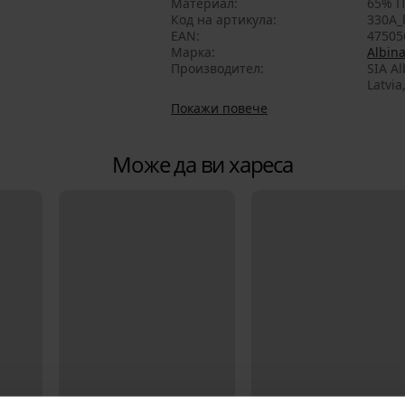
Материал
65% П
Код на артикула
330A_
EAN
47505
Марка
Albin
Производител
SIA Al
Latvia
Покажи повече
Може да ви хареса