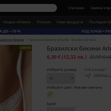
Търси
Списание
Замяна и в
Нощно облекло
Premium
Нови продукти
Последни б
А ДО −70 %
КОД SUN20 = Е
разилски бикини
Бразилски бикини Amanda - бежово-сметана
Бразилски бикини Am
LIMITED
6,30 €
(12,32 лв.)
20,99 €
(
Изберете размер
Кой размер?
Таблица с
Изберете цвят:
бежово-сметана
Брой: