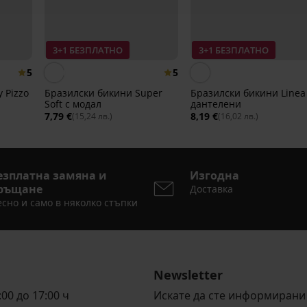
3+1 БЕЗПЛАТНО
3+1 БЕЗПЛАТНО
5
5
 Pizzo
Бразилски бикини Super
Бразилски бикини Linea
Soft с модал
дантелени
7,79 €
8,19 €
(15,24 лв.)
(16,02 лв.)
езплатна замяна и
Изгодна
ръщане
Доставка
сно и само в няколко стъпки
Newsletter
00 до 17:00 ч
Искате да сте информирани 