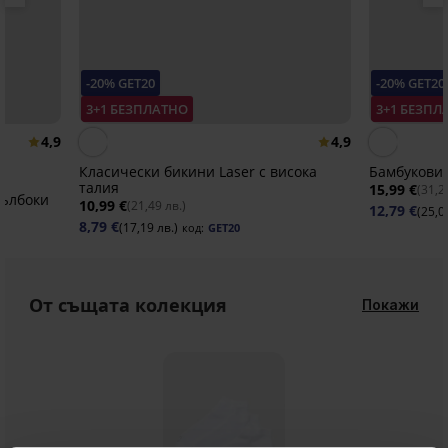
-20% GET20
-20% GET20
3+1 БЕЗПЛАТНО
3+1 БЕЗПЛ
4,9
4,9
Класически бикини Laser с висока
Бамбукови
талия
15,99 €
(31,2
дълбоки
10,99 €
(21,49 лв.)
12,79 €
(25,0
8,79 €
(17,19 лв.)
код:
GET20
От същата колекция
Покажи