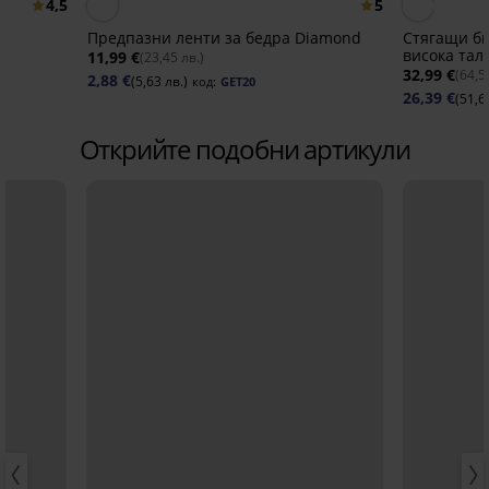
4,5
5
t
Предпазни ленти за бедра Diamond
Стягащи би
висока тал
11,99 €
(23,45 лв.)
32,99 €
(64,5
2,88 €
(5,63 лв.)
код:
GET20
26,39 €
(51,6
Открийте подобни артикули