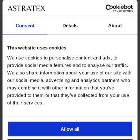
Consent
Details
About
This website uses cookies
От същата колекция
We use cookies to personalise content and ads, to
provide social media features and to analyse our traffic.
3+1 БЕЗПЛАТНО
3+1 БЕЗПЛАТНО
We also share information about your use of our site with
-20 % GET20
-20 % GET20
our social media, advertising and analytics partners who
may combine it with other information that you’ve
provided to them or that they’ve collected from your use
of their services.
Боксерки
Боксерки
Carter
Bamboo
с
Nature
модал
Allow all
16,99
8,19
€