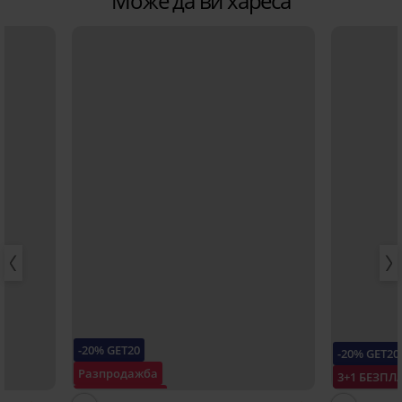
Може да ви хареса
-20% GET20
-20% GET20
Разпродажба
3+1 БЕЗПЛ
Отстъпка -70%