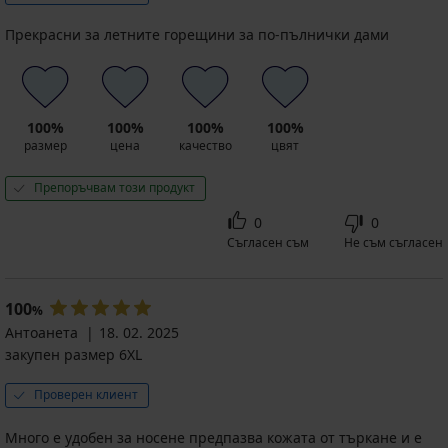
Прекрасни за летните горещини за по-пълнички дами
100%
100%
100%
100%
размер
цена
качество
цвят
Препоръчвам този продукт
0
0
Съгласен съм
Не съм съгласен
100
%
Антоанета
18. 02. 2025
закупен размер 6XL
Проверен клиент
Много е удобен за носене предпазва кожата от търкане и е