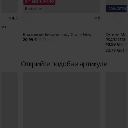
3+1 БЕЗПЛАТНО
Bestseller
-20% GET20
4,5
5
без
Бразилски бикини Lady Grace New
Сутиен Maia
подплатен
20,99 €
(41,05 лв.)
40,99 €
(80,1
32,79 €
(64,1
Открийте подобни артикули