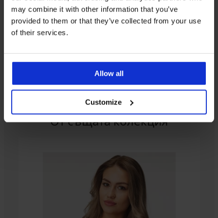
may combine it with other information that you’ve
provided to them or that they’ve collected from your use
of their services.
Allow all
Customize
От същата колекция
Разпродажба
Разпродажба
-40%
-30%
-20 % GET20
-20 % GET20
Класически
Френски
бикини
бикини
Passion
Passion