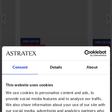
-20% GET20
-20% GET20
Разпродажба
3+1 БЕЗПЛ
Отстъпка -40%
4,4
5
 HW Slim
Прашки Cynthia
Класически
Consent
Details
About
талия
29,14 €
(56,99 лв.)
15,99 €
(31,2
13,91 €
(27,21 лв.)
код:
GET20
12,79 €
(25,0
This website uses cookies
We use cookies to personalise content and ads, to
От същата колекция
Покажи
provide social media features and to analyse our traffic.
We also share information about your use of our site with
our social media, advertising and analytics partners who