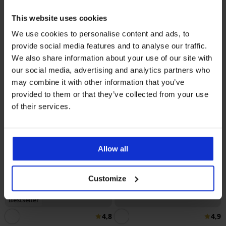
Сутиен Simplicity T-Shirt Bra
подплатен
This website uses cookies
Сутиен Maia 4D Soft Control
20,99 €
(41,05 лв.)
Deluxe подплатен
We use cookies to personalise content and ads, to
40,99 €
(80,17 лв.)
provide social media features and to analyse our traffic.
We also share information about your use of our site with
our social media, advertising and analytics partners who
may combine it with other information that you’ve
provided to them or that they’ve collected from your use
of their services.
Allow all
Customize
Bestseller
4,8
4,9