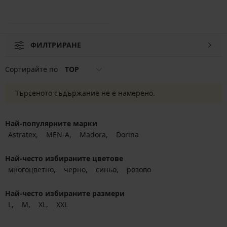
ФИЛТРИРАНЕ
Сортирайте по
TOP
Търсеното съдържание не е намерено.
Най-популярните марки
Astratex
MEN-A
Madora
Dorina
Най-често избираните цветове
многоцветно
черно
синьо
розово
Най-често избираните размери
L
M
XL
XXL