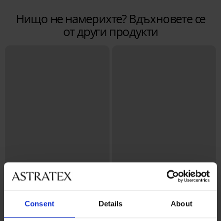
Нищо не намерихте? Вдъхновете се
от други продукти
Bestseller
Consent
Details
About
4,9
4,9