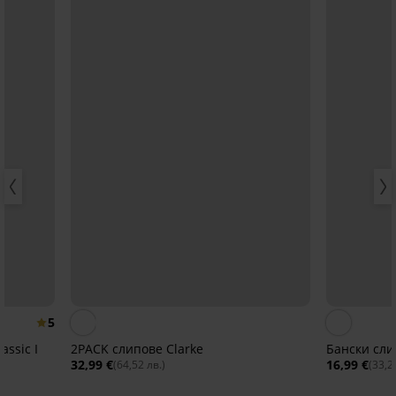
5
assic I
2PACK слипове Clarke
Бански сли
32,99 €
16,99 €
(64,52 лв.)
(33,2