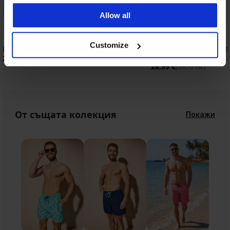
Allow all
Customize
Бански шорти MEN-A Jack
Бански шорти JACK A
JPSTMaui Surf Double
24,99 €
(48,88 лв.)
28,99 €
(56,70 лв.)
От същата колекция
Покажи