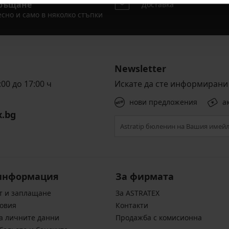
ръщане
Доставка
сно и само в няколко стъпки
Newsletter
00 до 17:00 ч
Искате да сте информирани 
нови предложения
а
x.bg
информация
За фирмата
т и заплащане
За ASTRATEX
овия
Контакти
а личните данни
Продажба с комисионна