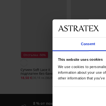
Consent
Отстъпка -50%
Bestseller
This website uses cookies
4,5
We use cookies to personalis
Сутиен Soft Lace II
information about your use of
подплатен без банели
Сутиен Spacer 3D La
18,50 €
36,99 €
(36,18 лв.)
other information that you’ve
Grace New
49,99 €
(97,77 лв.)
8 % от покупката обратно
Б