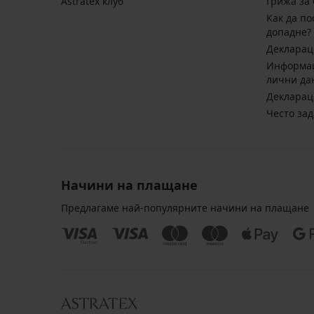
Astratex клуб
Грижа за 
Kак да по
допадне?
Декларац
Информац
лични да
Декларац
Често за
Начини на плащане
Предлагаме най-популярните начини на плащане