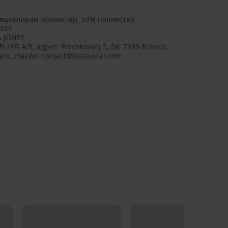
ециклиран полиестер, 50% полиестер
933
& JONES
ELLER A/S, aдрес: Fredskovvej 5, DK-7330 Brande,
rk, Имейл: contact@bestseller.com