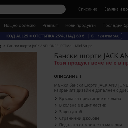
Търси
Списание
Замяна и в
Нощно облекло
Premium
Нови продукти
Последни б
КОД ALL25 = ОТСТЪПКА 25%, НАД 60 €
12
Ч
01
М
55
С
и
Бански шорти JACK AND JONES JPSTMaui Mini Stripe
Бански шорти JACK AN
Този продукт вече не е в 
ОПИСАНИЕ
Мъжки бански шорти JACK AND JONES J
Раираният дизайн е допълнен с дре
Връзка за пристягане в колана
В колана е вшит ластик
Заден джоб
Странични джобове
Подплата от мрежеста материя