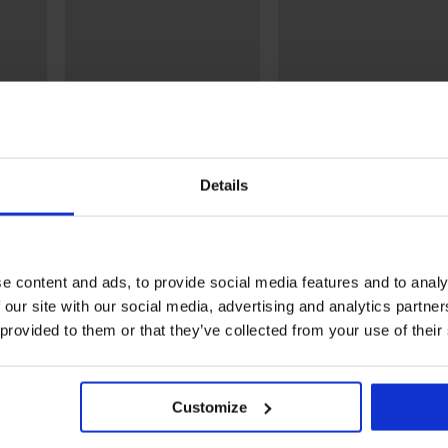
Details
Bestseller
-25% ALL25
5
4,8
e content and ads, to provide social media features and to analy
Сутиен Maia 4D изглаждащ
Сутиен Violeta подплате
 our site with our social media, advertising and analytics partn
изглаждащ
40,99 €
(80,17 лв.)
dy
40,99 €
(80,17 лв.)
 provided to them or that they’ve collected from your use of their
30,74 €
(60,12 лв.)
код:
ALL25
Customize
езплатна замяна и
Изгодна