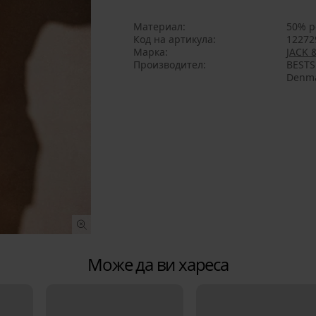
Материал
50% р
Код на артикула
12272
Марка
JACK 
Производител
BESTS
Denma
Може да ви хареса