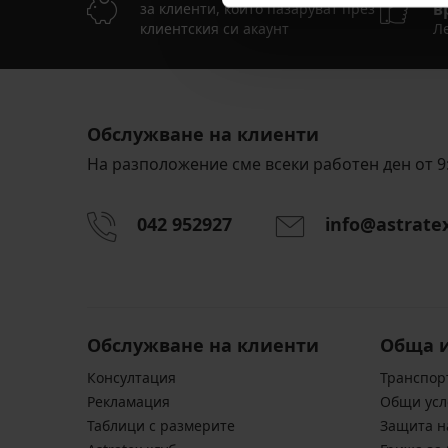
в
за клиенти, които пазаруват през
клиентския си акаунт
Ле
Обслужване на клиенти
На разположение сме всеки работен ден от 9:
042 952927
info@astrate
Обслужване на клиенти
Обща 
Консултация
Транспор
Pекламация
Общи усл
Таблици с размерите
Защита н