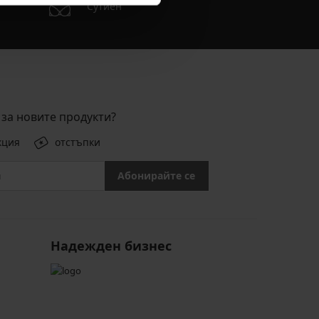
Сутиен
за новите продукти?
кция
отстъпки
Абонирайте се
Надежден бизнес