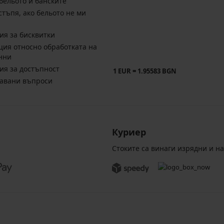
бельото и банските
стъпя, ако бельото не ми
ия за бисквитки
ия относно обработката на
нни
ия за достъпност
1 EUR = 1.95583 BGN
давани въпроси
Куриер
Стоките са винаги изрядни и н