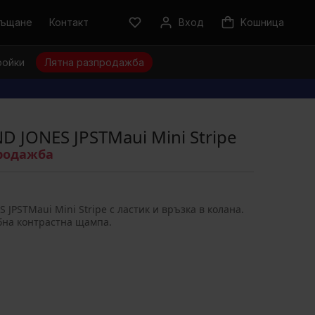
ръщане
Контакт
Вход
Kошница
ройки
Лятна разпродажба
D JONES JPSTMaui Mini Stripe
продажба
PSTMaui Mini Stripe с ластик и връзка в колана.
бна контрастна щампа.