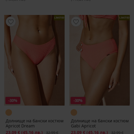
LIMITED
LIMITED
-30%
-30%
Долнище на бански костюм
Долнище на бански костюм
Apricot Dream
Gabi Apricot
Намаление
23,09 €
(45,16 лв.)
Първоначална цена
Намаление
23,09 €
(45,16 лв.)
Първоначалн
32,99 €
32,99 €