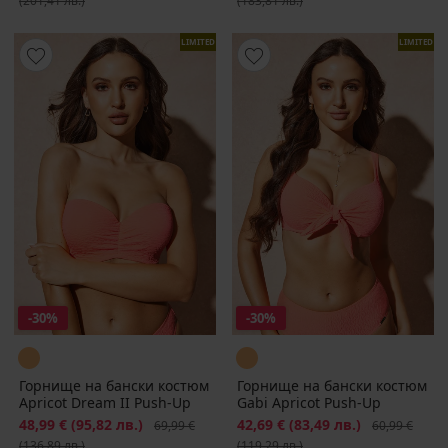
(201,41 лв.)
(183,81 лв.)
LIMITED
LIMITED
-30%
-30%
Горнище на бански костюм
Горнище на бански костюм
Apricot Dream II Push-Up
Gabi Apricot Push-Up
Намаление
48,99 €
(95,82 лв.)
Първоначална цена
Намаление
42,69 €
(83,49 лв.)
Първоначалн
69,99 €
60,99 €
(136,89 лв.)
(119,29 лв.)