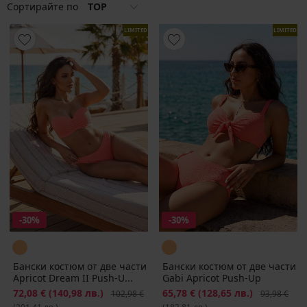
Сортирайте по
TOP
LIMITED
LIMITED
-30%
-30%
Бански костюм от две части
Бански костюм от две части
Apricot Dream II Push-U...
Gabi Apricot Push-Up
Намаление
72,08 €
(140,98 лв.)
Първоначална цена
Намаление
65,78 €
(128,65 лв.)
Първоначал
102,98 €
93,98 €