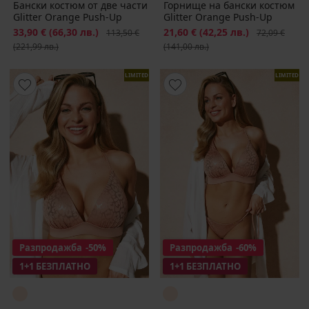
Бански костюм от две части
Горнище на бански костюм
Glitter Orange Push-Up
Glitter Orange Push-Up
Намаление
33,90 €
(66,30 лв.)
Първоначална цена
Намаление
21,60 €
(42,25 лв.)
Първоначалн
113,50 €
72,09 €
(221,99 лв.)
(141,00 лв.)
LIMITED
LIMITED
Разпродажба
-50%
Разпродажба
-60%
1+1 БЕЗПЛАТНО
1+1 БЕЗПЛАТНО