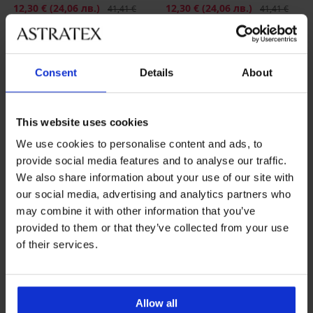
Намаление
12,30 €
(24,06 лв.)
Първоначална цена
Намаление
12,30 €
(24,06 лв.)
Първоначалн
41,41 €
41,41 €
(80,99 лв.)
(80,99 лв.)
LIMITED
LIMITED
Consent
Details
About
This website uses cookies
We use cookies to personalise content and ads, to
provide social media features and to analyse our traffic.
We also share information about your use of our site with
our social media, advertising and analytics partners who
may combine it with other information that you’ve
provided to them or that they’ve collected from your use
Разпродажба
-70%
Разпродажба
-70%
of their services.
1+1 БЕЗПЛАТНО
1+1 БЕЗПЛАТНО
Allow all
Долнище на бански костюм
Долнище на бански костюм