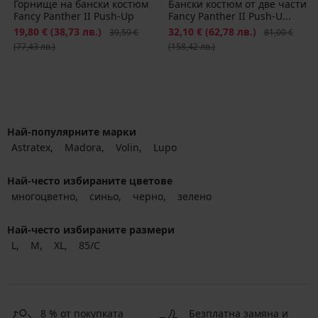
Горнище на бански костюм
Бански костюм от две части
Fancy Panther II Push-Up
Fancy Panther II Push-U...
Намаление
19,80 €
(38,73 лв.)
Първоначална цена
Намаление
32,10 €
(62,78 лв.)
Първоначалн
39,59 €
81,00 €
(77,43 лв.)
(158,42 лв.)
Най-популярните марки
Astratex
Madora
Volin
Lupo
Най-често избираните цветове
многоцветно
синьо
черно
зелено
Най-често избираните размери
L
M
XL
85/C
8 % от покупката
Безплатна замяна и