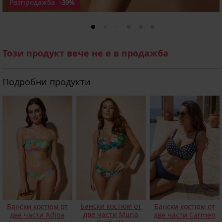
Разпродажба
-39%
Този продукт вече не е в продажба
Подробни продукти
Бански костюм от
Бански костюм от
Бански костюм от
две части Muna
две части Adjoa
две части Carmen