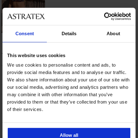
Consent
Details
About
Бански костюм от
две части Vacanze
Oasis
110,58 €
(216,28 лв.)
This website uses cookies
We use cookies to personalise content and ads, to
ОПИСАНИЕ
provide social media features and to analyse our traffic.
ТРАНСПОРТ И ПЛАЩАНЕ
We also share information about your use of our site with
our social media, advertising and analytics partners who
СМЯНА
may combine it with other information that you’ve
ПОДДРЪЖКА И ПРАНЕ
provided to them or that they’ve collected from your use
ЗА МАРКАТА
of their services.
Може да ви хареса
Allow all