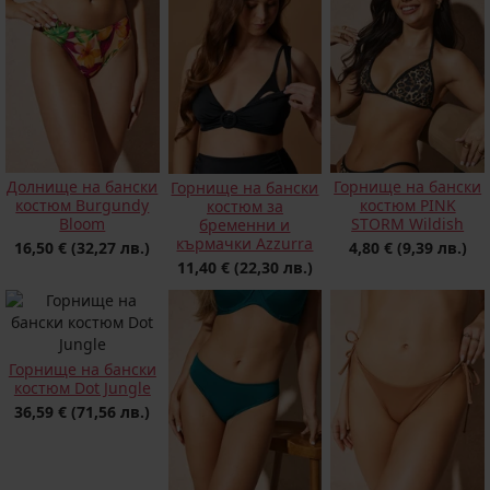
Долнище на бански
Горнище на бански
Горнище на бански
костюм Burgundy
костюм PINK
костюм за
Bloom
STORM Wildish
бременни и
кърмачки Azzurra
16,50 €
(32,27 лв.)
4,80 €
(9,39 лв.)
11,40 €
(22,30 лв.)
Горнище на бански
костюм Dot Jungle
36,59 €
(71,56 лв.)