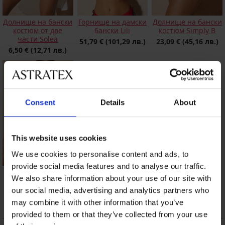
Долнище на бански
Горнище на дамски
Долнище на бански
костюм от две
бански Lili
костюм Simply B
части Solеa
51,79 €
(101,29 лв.)
23,09 €
(45,16 лв.)
6,50 €
(12,71 лв.)
Consent
Details
About
This website uses cookies
We use cookies to personalise content and ads, to
provide social media features and to analyse our traffic.
Горнище на бански
We also share information about your use of our site with
костюм Sateen
Green Push-Up
our social media, advertising and analytics partners who
24,49 €
(47,90 лв.)
may combine it with other information that you’ve
provided to them or that they’ve collected from your use