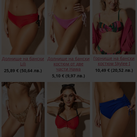
Горнище на бански
Долнище на бански
Долнище на бански
костюм Skylee I
Lili
костюм от две
части Hawa
10,49 €
(20,52 лв.)
25,89 €
(50,64 лв.)
5,10 €
(9,97 лв.)