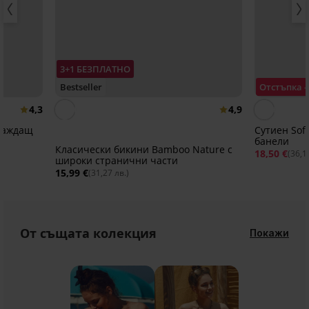
3+1 БЕЗПЛАТНО
Bestseller
Отстъпка 
4,3
4,9
глаждащ
Сутиен Soft
банели
Класически бикини Bamboo Nature с
18,50 €
(36,1
широки странични части
15,99 €
(31,27 лв.)
От същата колекция
Покажи