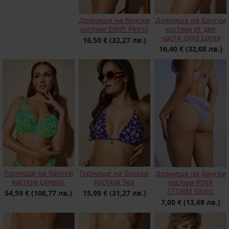
Долнище на бански
Долнище на бански
костюм от две
костюм Edith Petrol
части Gold Lurex
16,50 €
(32,27 лв.)
16,40 €
(32,08 лв.)
Горнище на бански
Горнище на бански
Долнище на бански
костюм Limeon
костюм Sea
костюм PINK
STORM Glimz
54,59 €
(106,77 лв.)
15,99 €
(31,27 лв.)
7,00 €
(13,69 лв.)