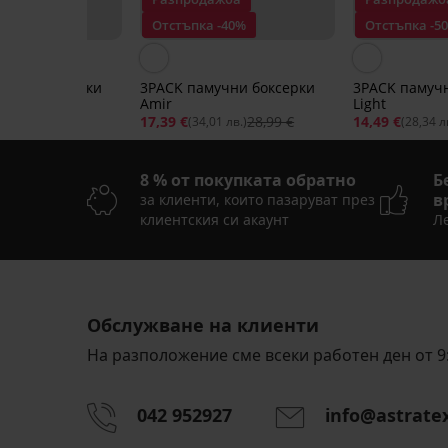
 -30%
Отстъпка -40%
Отстъпка -5
учни боксерки
3PACK памучни боксерки
3PACK памуч
Amir
Light
22,99 €
17,39 €
28,99 €
14,49 €
47 лв.)
(34,01 лв.)
(28,34 л
8 % от покупката обратно
Б
в
за клиенти, които пазаруват през
клиентския си акаунт
Ле
Разпродажба
Разпродажба
Разпродажба
Разпродажба
-30%
-50%
-50%
-40%
LIMITED
LIMITED
LIMITED
LIMITED
LIMITED
LIMITED
Обслужване на клиенти
На разположение сме всеки работен ден от 9:
3PACK
2PACK
3PACK
3PACK
памучни
памучни
памучни
памучни
3PACK
PREMIUM
слипове
слипове
слипове
слипове
042 952927
info@astrate
слипове
Nathan
Charlie
Patel
Jamal
3PACK
Joe
Намаление
Намаление
Намаление