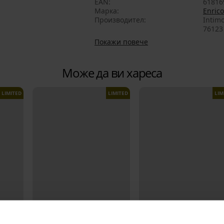
EAN
61816
Марка
Enrico
Производител
Intimo
76123 
Покажи повече
Може да ви хареса
LIMITED
LIMITED
LIM
Разпродажба
Разпродажба