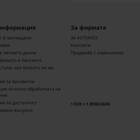
информация
За фирмата
т и заплащане
За ASTRATEX
овия
Контакти
а личните данни
Продажба с комисионна
бельото и банските
стъпя, ако бельото не ми
ия за бисквитки
ия относно обработката на
нни
ия за достъпност
1 EUR = 1.95583 BGN
давани въпроси