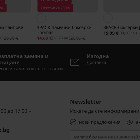
0%
Отстъпка -30%
ни слипове
3PACK памучни боксерки
3PACK боксерки 
Thomas
19,99 €
(39,10 лв.)
28,99 €
14,69 €
20,99 €
в.)
(28,73 лв.)
езплатна замяна и
Изгодна
ръщане
Доставка
сно и само в няколко стъпки
Newsletter
00 до 17:00 ч
Искате да сте информирани 
нови предложения
а
x.bg