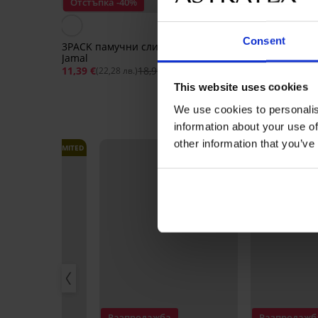
Отстъпка -40%
Отстъпка -30%
5
Consent
3PACK памучни слипове
2PACK памучни слип
Jamal
Harry
11,39 €
18,99 €
17,49 €
24,99 
(22,28 лв.)
(34,21 лв.)
This website uses cookies
We use cookies to personalis
information about your use of
other information that you’ve
LIMITED
LIMITED
Разпродажба
Разпродажб