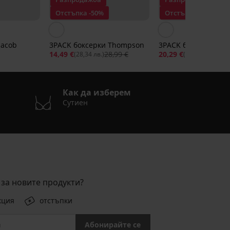
Отстъпка -50%
Отстъпка -30%
Jacob
3PACK боксерки Thompson
3PACK боксерки Alv
14,49 €
28,99 €
20,29 €
28,9
(28,34 лв.)
(39,68 лв.)
Как да изберем
Сутиен
за новите продукти?
кция
отстъпки
Абонирайте се