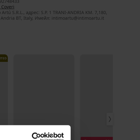
92748433
 Coveri
 Artú S.R.L., aдрес: S.P. 1 TRANI-ANDRIA KM. 7,180,
Andria BT, Italy, Имейл: intimoartu@intimoartu.it
ITED