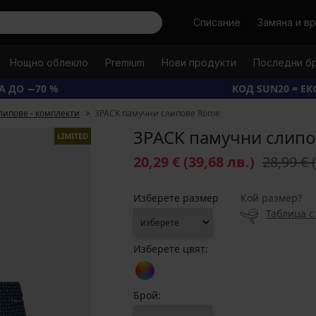
Търси
Списание
Замяна и в
Нощно облекло
Premium
Нови продукти
Последни б
А ДО −70 %
КОД SUN20 = Е
липове - комплекти
3PACK памучни слипове Rome
3PACK памучни слип
LIMITED
20,29 €
(39,68 лв.)
28,99 €
Изберете размер
Кой размер?
Таблица с
Изберете цвят:
Брой: