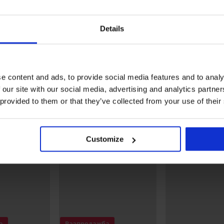
Отстъпка -50%
Отстъпка -50%
Details
ове
3PACK слипове Thompson
3PACK слипове Joe
12,49 €
24,99 €
14,49 €
28,99 €
(24,43 лв.)
(28,34 лв.)
€
e content and ads, to provide social media features and to analy
Открийте подобни артикули
 our site with our social media, advertising and analytics partn
 provided to them or that they’ve collected from your use of their
LIMITED
LIMITED
Customize
а
Разпродажба