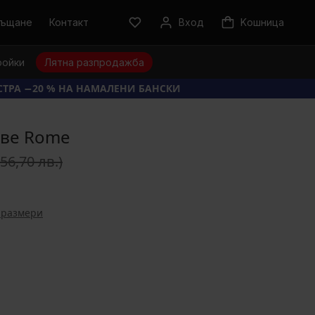
ръщане
Контакт
Вход
Kошница
ройки
Лятна разпродажба
КСТРА −20 % НА НАМАЛЕНИ БАНСКИ
ове Rome
(56,70 лв.)
 размери