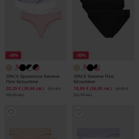
-30%
-30%
3PACK бразилски бикини
3PACK бикини Flexi
Flexi безшевни
безшевни
Намаление
20,29 €
(39,68 лв.)
Първоначална цена
Намаление
18,89 €
(36,95 лв.)
Първоначалн
29,14 €
26,99 €
(56,99 лв.)
(52,79 лв.)