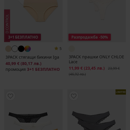
3+1 БЕЗПЛАТНО
Разпродажба
-50%
5
3PACK прашки ONLY CHLOE
3PACK стягащи бикини Iga
Lacе
40,99 €
(80,17 лв.)
Намаление
11,99 €
(23,45 лв.)
Първоначалн
23,99 €
промоция
3+1 БЕЗПЛАТНО
(46,92 лв.)
LIMITED