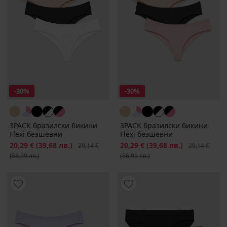
-30%
-30%
3PACK бразилски бикини
3PACK бразилски бикини
Flexi безшевни
Flexi безшевни
Намаление
20,29 €
(39,68 лв.)
Първоначална цена
Намаление
20,29 €
(39,68 лв.)
Първоначалн
29,14 €
29,14 €
(56,99 лв.)
(56,99 лв.)