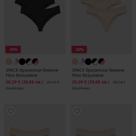
-30%
-30%
3PACK бразилски бикини
3PACK бразилски бикини
Flexi безшевни
Flexi безшевни
Намаление
20,29 €
(39,68 лв.)
Първоначална цена
Намаление
20,29 €
(39,68 лв.)
Първоначалн
29,14 €
29,14 €
(56,99 лв.)
(56,99 лв.)