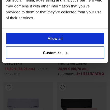
our social media, advertising and analytics partners who
may combine it with other information that you’ve
provided to them or that they’ve collected from your use
of their services.
Allow all
-30%
3+1 БЕЗПЛАТНО
Customize
3PACK бикини Flexi
3PACK класически бикини
безшевни
Flexi II безшевни
Намаление
18,89 €
(36,95 лв.)
Първоначална цена
28,99 €
(56,70 лв.)
26,99 €
промоция
3+1 БЕЗПЛАТНО
(52,79 лв.)