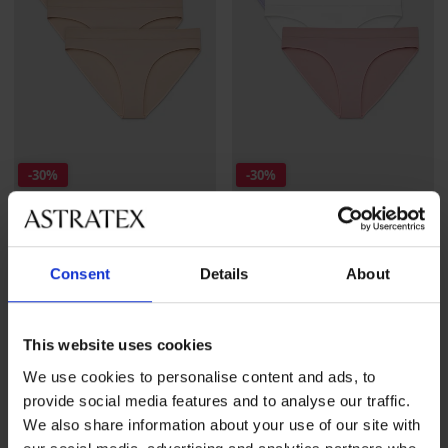
-30%
-30%
3PACK бикини Flexi
3PACK бикини Flexi
безшевни
безшевни
Consent
Details
About
Намаление
18,89 €
(36,95 лв.)
Първоначална цена
Намаление
18,89 €
(36,95 лв.)
Първоначалн
26,99 €
26,99 €
(52,79 лв.)
(52,79 лв.)
This website uses cookies
We use cookies to personalise content and ads, to
provide social media features and to analyse our traffic.
We also share information about your use of our site with