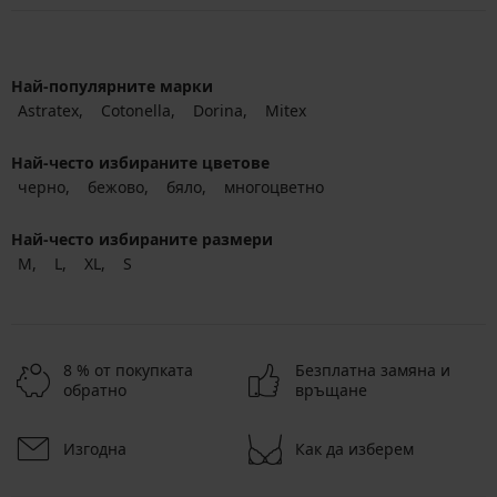
Най-популярните марки
Astratex
Cotonella
Dorina
Mitex
Най-често избираните цветове
черно
бежово
бяло
многоцветно
Най-често избираните размери
M
L
XL
S
8 % от покупката
Безплатна замяна и
обратно
връщане
Изгодна
Как да изберем