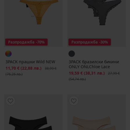
Разпродажба
-70%
Разпродажба
-30%
3PACK прашки Wild NEW
3PACK бразилски бикини
ONLY ONLChloe Lace
Намаление
11,70 €
(22,88 лв.)
Първоначална цена
38,99 €
Намаление
19,59 €
(38,31 лв.)
Първоначалн
27,99 €
(76,26 лв.)
(54,74 лв.)