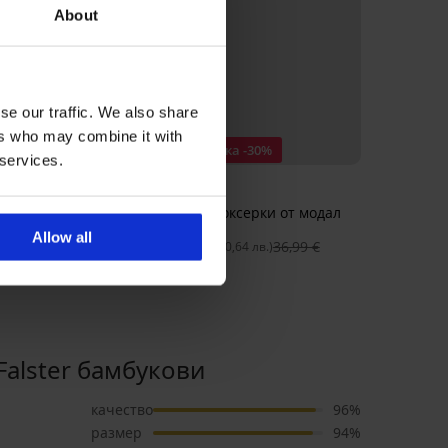
About
se our traffic. We also share
IUM
ers who may combine it with
ъпка -20%
Отстъпка -30%
 services.
боксерки BOSS Micro
3PACK боксерки от модал
MEN-A
Allow all
€
47,99 €
25,89 €
36,99 €
(75,08 лв.)
(50,64 лв.)
alster бамбукови
качество
96%
размер
94%