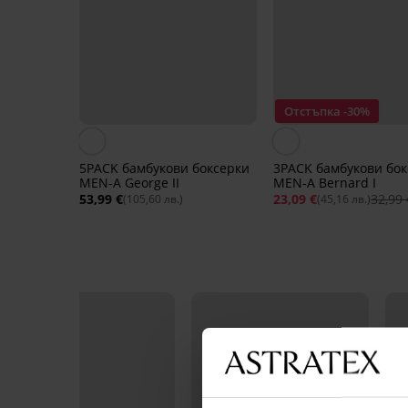
Отстъпка -30%
5PACK бамбукови боксерки
3PACK бамбукови бок
MEN-A George II
MEN-A Bernard I
53,99 €
23,09 €
32,99 
(105,60 лв.)
(45,16 лв.)