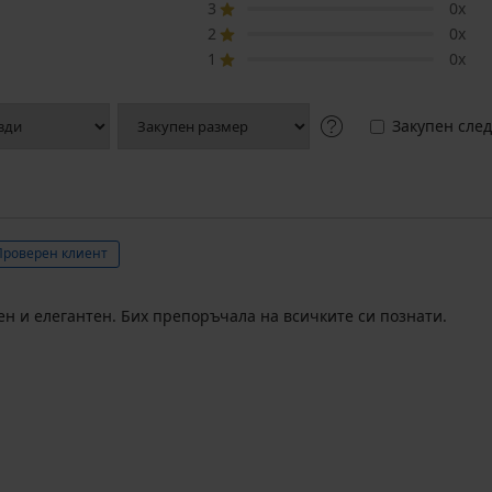
3
0x
2
0x
1
0x
Закупен след
Проверен клиент
ен и елегантен. Бих препоръчала на всичките си познати.