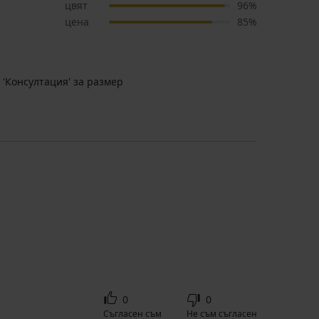
цвят
96%
цена
85%
 'Консултация' за размер
0
0
Съгласен съм
Не съм съгласен