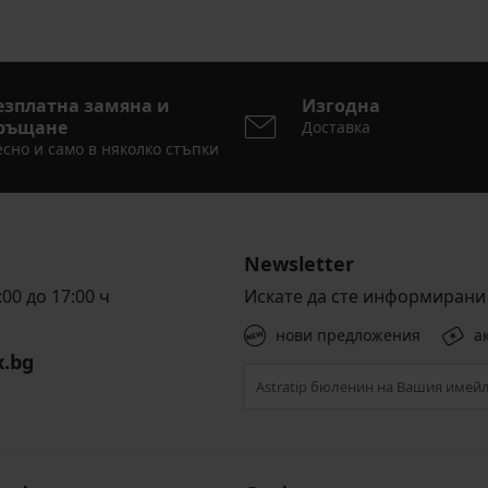
езплатна замяна и
Изгодна
ръщане
Доставка
сно и само в няколко стъпки
Newsletter
00 до 17:00 ч
Искате да сте информирани 
нови предложения
а
x.bg