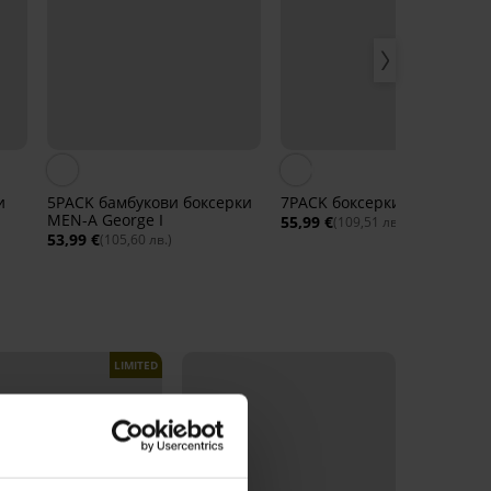
и
5PACK бамбукови боксерки
7PACK боксерки MEN-A
MEN-A George I
55,99 €
(109,51 лв.)
53,99 €
(105,60 лв.)
LIMITED