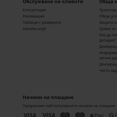
Обслужване на клиенти
Обща 
Консултация
Транспор
Pекламация
Общи усл
Таблици с размерите
Защита н
Astratex клуб
Грижа за 
Kак да по
допадне?
Декларац
Информац
лични да
Декларац
Често за
Начини на плащане
Предлагаме най-популярните начини на плащане