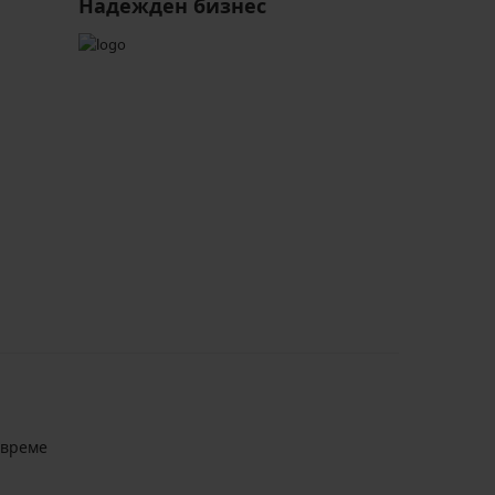
Надежден бизнес
авреме