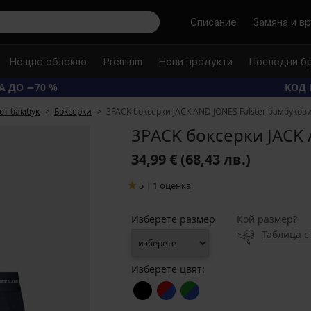
Търси
Списание
Замяна и в
Нощно облекло
Premium
Нови продукти
Последни б
А ДО −70 %
КОД 
от бамбук
Боксерки
3PACK боксерки JACK AND JONES Falster бамбуков
3PACK боксерки JACK 
34,99 €
(68,43 лв.)
5
|
1
oценка
Изберете размер
Кой размер?
Таблица с
Изберете цвят: