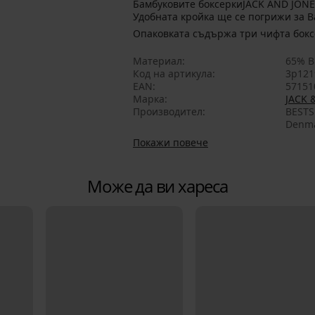
Бамбуковите боксеркиJACK AND JONES
Удобната кройка ще се погрижи за В
Опаковката съдържа три чифта бокс
Материал
65% В
Код на артикула
3p121
EAN
57151
Марка
JACK 
Производител
BESTS
Denma
Покажи повече
Може да ви хареса