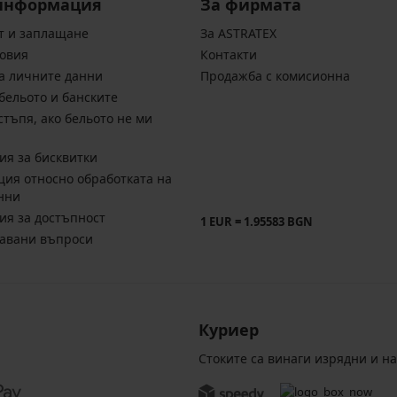
информация
За фирмата
т и заплащане
За ASTRATEX
овия
Контакти
а личните данни
Продажба с комисионна
бельото и банските
стъпя, ако бельото не ми
ия за бисквитки
ия относно обработката на
нни
ия за достъпност
1 EUR = 1.95583 BGN
давани въпроси
Куриер
Стоките са винаги изрядни и н