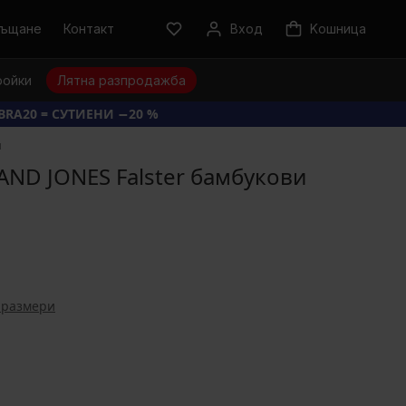
ръщане
Контакт
Вход
Kошница
ройки
Лятна разпродажба
BRA20 = СУТИЕНИ −20 %
и
AND JONES Falster бамбукови
 размери