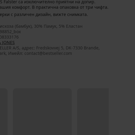
 Falster са изключително приятни на допир.
ашия комфорт. В практична опаковка от три чифта.
ерки с различен дизайн, вижте снимката.
искоза (бамбук), 30% Памук, 5% Еластан
98852_box
08333176
& JONES
ELLER A/S, aдрес: Fredskovvej 5, DK-7330 Brande,
rk, Имейл: contact@bestseller.com