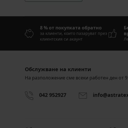
8 % от покупката обратно
Б
в
за клиенти, които пазаруват през
клиентския си акаунт
Ле
Обслужване на клиенти
На разположение сме всеки работен ден от 9:
042 952927
info@astrate