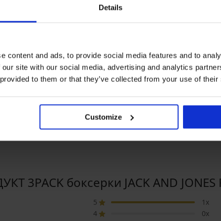
Details
e content and ads, to provide social media features and to analy
PREMIUM
PREM
 our site with our social media, advertising and analytics partn
REMIUM
Отстъпка -30%
Отст
 provided to them or that they’ve collected from your use of their
5
CK памучни боксерки
3PACK боксерки Calvin Klein
3PACK 
vin Klein Icon Cotton
Icon Cotton Stretch
One
Customize
etch Metalic
99 €
36,39 €
51,99 €
38,39 
(97,77 лв.)
(71,17 лв.)
КТ 3PACK боксерки JACK AND JONES F
5
1x
4
0x