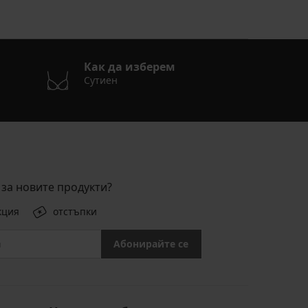
Как да изберем
Сутиен
за новите продукти?
кция
отстъпки
Абонирайте се