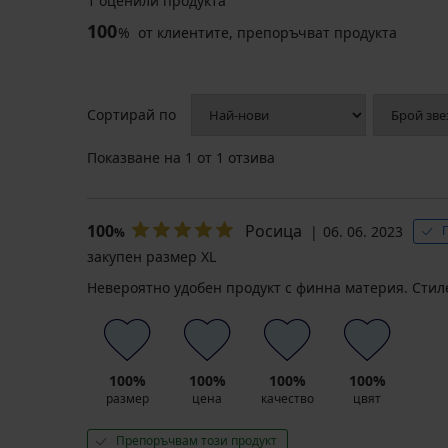
1 оценили продукта
Разпродажба
-50%
100
%
от клиентите, препоръчват продукта
5
5PACK
Бамбукови
бамбукови
боксерки
Боксерки
Сортирай по
боксерки
Petrol
Tender
Безшевни
MEN-
Blue
Retro
боксерки
A
II
3D
Показване на
1
от 1 отзива
SilverPro
George
безшевни
Stretch
Classic
I
16,99
Намаление
10,49
16,99
53,99
€
€
€
€
(33,23
100
Росица
06. 06. 2023
(20,52
%
(33,23
(105,60
лв.)
лв.)
закупен размер XL
лв.)
лв.)
Първоначална цена
20,99
Невероятно удобен продукт с финна материя. Стил
€
(41,05
лв.)
100%
100%
100%
100%
размер
цена
качество
цвят
Препоръчвам този продукт