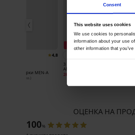
Consent
This website uses cookies
We use cookies to personalis
information about your use of
Отстъпка -21%
P
other information that you’ve
4,8
3 опаковки боксерки JACK
3PA
AND JONES Anthony
Cal
5 PACK боксерки MEN-A
Str
26,39 €
33,23 €
49,
(51,61 лв.)
40,99 €
(80,17 лв.)
ОЦЕНКА НА ПРОДУ
100
%