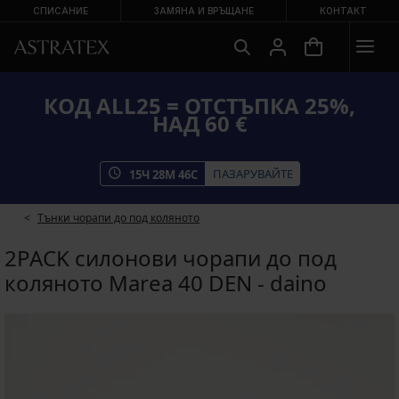
СПИСАНИЕ
ЗАМЯНА И ВРЪЩАНЕ
КОНТАКТ
КОД ALL25 = ОТСТЪПКА 25%,
НАД 60 €
ПАЗАРУВАЙТЕ
15
Ч
28
М
46
С
Тънки чорапи до под коляното
2PACK силонови чорапи до под
коляното Marea 40 DEN - daino