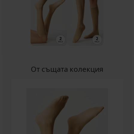
От същата колекция
-36%
5
2
PACK