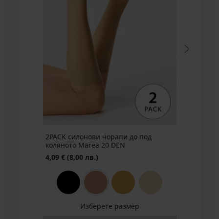
силонови
три
четвърти
чорапи
Plus
Size
20
D...
Намаление
4,61
€
(9,02
лв.)
Първоначална цена
7,15
€
(13,98
2PACK силонови чорапи до под
лв.)
коляното Marea 20 DEN
4,09 €
(8,00 лв.)
Изберете размер