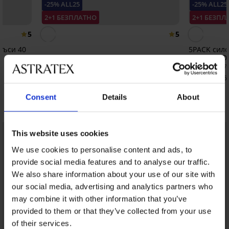
-25% ALL25
-25% ALL25
2+1 БЕЗПЛАТНО
2+1 БЕЗПЛ
5
5
къси 40
5PACK сило
дълги 20 D
3PACK бамбукови терлици Milena
6,99 €
(13,67 
12,99 €
(25,41 лв.)
5,24 €
(10,25 
9,74 €
(19,05 лв.)
код:
ALL25
Consent
Details
About
Открийте подобни артикули
This website uses cookies
We use cookies to personalise content and ads, to
provide social media features and to analyse our traffic.
We also share information about your use of our site with
our social media, advertising and analytics partners who
may combine it with other information that you’ve
provided to them or that they’ve collected from your use
of their services.