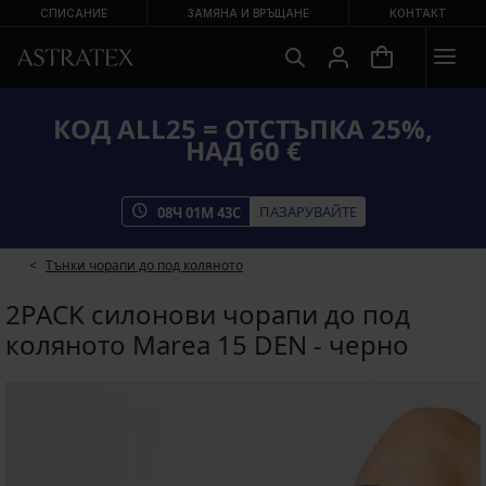
СПИСАНИЕ
ЗАМЯНА И ВРЪЩАНЕ
КОНТАКТ
КОД ALL25 = ОТСТЪПКА 25%,
НАД 60 €
ПАЗАРУВАЙТЕ
08
Ч
01
М
43
С
Тънки чорапи до под коляното
2PACK силонови чорапи до под
коляното Marea 15 DEN - черно