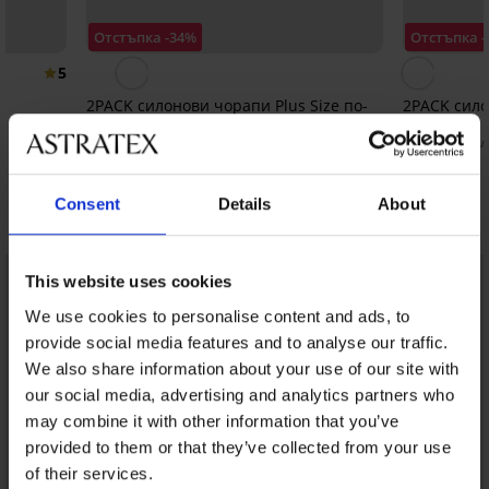
Отстъпка -34%
Отстъпка -
5
N
2PACK силонови чорапи Plus Size по-
2PACK сило
дълги 20 DEN
DEN
3,70 €
2,58 €
(7,24 лв.)
5,62 €
(5,05 л
Consent
Details
About
Открийте подобни артикули
This website uses cookies
We use cookies to personalise content and ads, to
provide social media features and to analyse our traffic.
We also share information about your use of our site with
our social media, advertising and analytics partners who
may combine it with other information that you’ve
provided to them or that they’ve collected from your use
of their services.