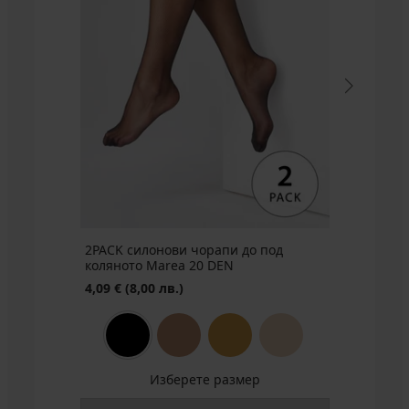
силонови
три
четвърти
чорапи
Plus
Size
20
D...
Намаление
4,61
€
(9,02
лв.)
Първоначална цена
7,15
€
(13,98
2PACK силонови чорапи до под
лв.)
коляното Marea 20 DEN
4,09 €
(8,00 лв.)
Изберете размер