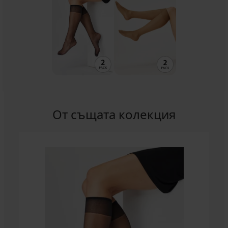
От същата колекция
-36%
5
2
PACK