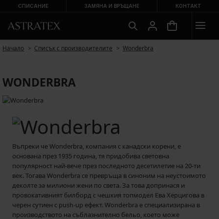
СПИСАНИЕ
ЗАМЯНА И ВРЪЩАНЕ
КОНТАКТ
Начало
Списък с производителите
Wonderbra
WONDERBRA
Въпреки че Wonderbra, компания с канадски корени, е
основана през 1935 година, тя придобива световна
популярност най-вече през последното десетилетие на 20-ти
век. Тогава Wonderbra се превръща в синоним на неустоимото
деколте за милиони жени по света. За това допринася и
провокативният билборд с чешкия топмодел Ева Херцигова в
черен сутиен с push-up ефект. Wonderbra е специализирана в
производството на съблазнително бельо, което може