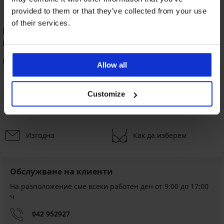
provided to them or that they’ve collected from your use
of their services.
Най-популярната категория продукти на
марката WONDERBRA
Подплатени сутиени
Allow all
Customize
8 % от покупката
Безплатна замяна и
обратно
връщане
Изгодна
Как да изберем
Обслужване на клиенти
На разположение сме всеки работен ден от 9:00 до 17:00
ч
042 952927