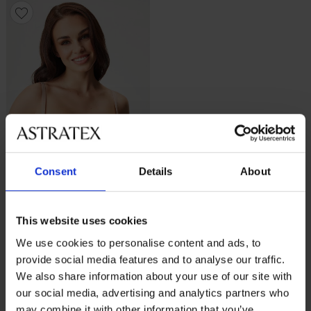
Consent
Details
About
This website uses cookies
We use cookies to personalise content and ads, to
Сутиен Wonderbra Ultimate
Plunge
provide social media features and to analyse our traffic.
61,99 €
(121,24 лв.)
We also share information about your use of our site with
our social media, advertising and analytics partners who
may combine it with other information that you’ve