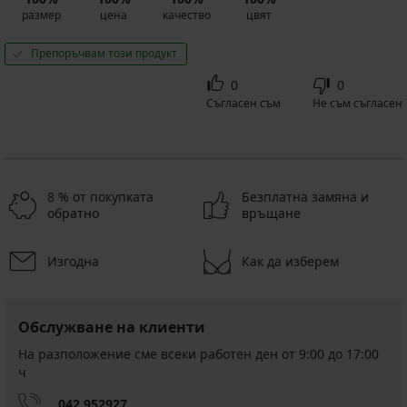
размер
цена
качество
цвят
Препоръчвам този продукт
0
0
Съгласен съм
Не съм съгласен
8 % от покупката
Безплатна замяна и
обратно
връщане
Изгодна
Как да изберем
Обслужване на клиенти
На разположение сме всеки работен ден от 9:00 до 17:00
ч
042 952927