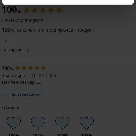
100
%
1 оценили продукта
100
%
от клиентите, препоръчват продукта
Сортиране
100
%
Красимира
10. 03. 2026
закупен размер XS
Проверен клиент
хубаво е
100%
100%
100%
100%