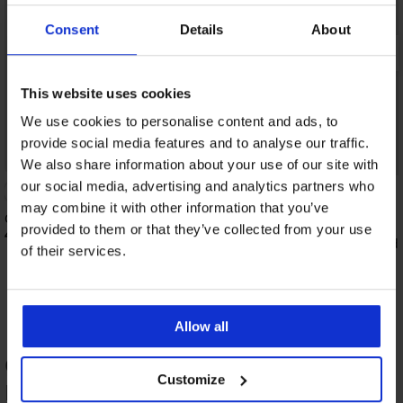
Consent
Details
About
This website uses cookies
We use cookies to personalise content and ads, to
provide social media features and to analyse our traffic.
Bestseller
We also share information about your use of our site with
our social media, advertising and analytics partners who
4,3
may combine it with other information that you’ve
Сутиен Violeta подплатен изглаждащ
provided to them or that they’ve collected from your use
40,99 €
(80,17 лв.)
Сутиен Spacer 3D Lad
of their services.
49,99 €
(97,77 лв.)
Allow all
ОЦЕНКА НА ПРОДУКТ Тениска ONLY
Customize
Ditte