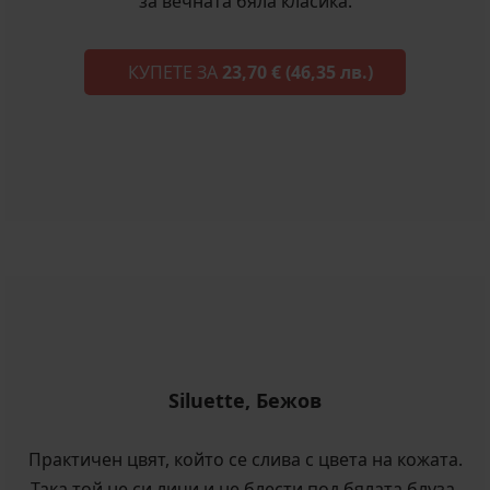
за вечната бяла класика.
КУПЕТЕ ЗА
23,70 €
(46,35 лв.)
Siluette, Бежов
Практичен цвят, който се слива с цвета на кожата.
Така той не си личи и не блести под бялата блуза.