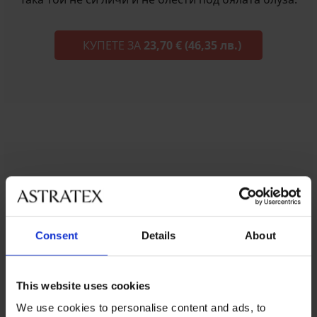
КУПЕТЕ ЗА
23,70 €
(46,35 лв.)
Siluette, Червен
Не е нужно да се придържате само към черния цвят
Consent
Details
About
под тъмните дрехи. Опитайте и червеното.
КУПЕТЕ ЗА
23,70 €
(46,35 лв.)
This website uses cookies
We use cookies to personalise content and ads, to