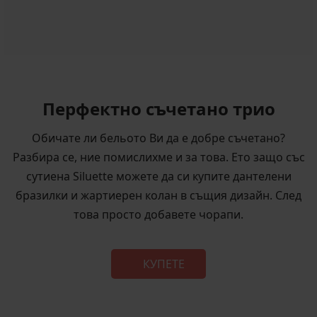
Перфектно съчетано трио
Обичате ли бельото Ви да е добре съчетано?
Разбира се, ние помислихме и за това. Ето защо със
сутиена Siluette можете да си купите дантелени
бразилки и жартиерен колан в същия дизайн. След
това просто добавете чорапи.
КУПЕТЕ