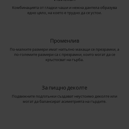
Комбинацията от гладки чаши и нежна дантела образува
едно цяло, на което е трудно да се устои.
Променлив
По-малките размери имат напълно махащи се презрамки, а
по-големите размери са с презрамки, които могат да се
кръстосват на гърба.
За пищно деколте
Подвижните подплънки създават неустоимо деколте или
могат да балансират асиметрията на гърдите.