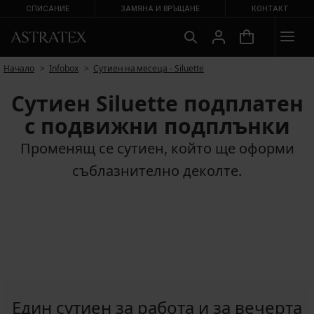
СПИСАНИЕ
ЗАМЯНА И ВРЪЩАНЕ
КОНТАКТ
Начало
Infobox
Сутиен на месеца - Siluette
Сутиен Siluette подплатен
с подвижни подплънки
Променящ се сутиен, който ще оформи
съблазнително деколте.
Един сутиен за работа и за вечерта