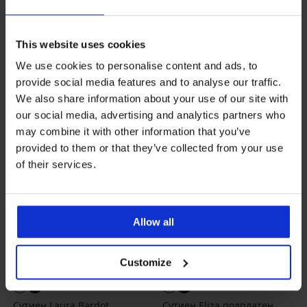
подплатен
36,99 €
(72,35 лв.)
Намаление
25,89 €
(50,64 лв.)
Първоначална цена
36,99 €
29,59 €
(57,87 лв.)
код
(72,35 лв.)
BRA20
This website uses cookies
We use cookies to personalise content and ads, to
provide social media features and to analyse our traffic.
We also share information about your use of our site with
our social media, advertising and analytics partners who
may combine it with other information that you’ve
provided to them or that they’ve collected from your use
of their services.
Allow all
-20 % BRA20
-20 % BRA20
Customize
4,9
5
Сутиен Laura Bardot
Сутиен Eliza подплатен