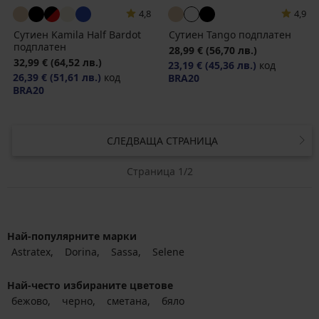
4,8
4,9
Сутиен Kamila Half Bardot
Сутиен Tango подплатен
подплатен
28,99 €
(56,70 лв.)
32,99 €
(64,52 лв.)
23,19 €
(45,36 лв.)
код
26,39 €
(51,61 лв.)
код
BRA20
BRA20
СЛЕДВАЩА СТРАНИЦА
Страница 1/2
Най-популярните марки
Astratex
Dorina
Sassa
Selene
Най-често избираните цветове
бежово
черно
сметана
бяло