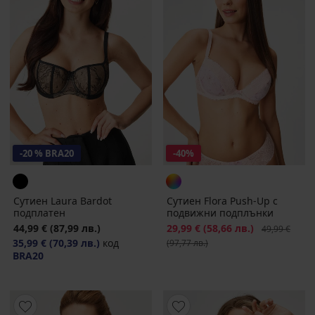
-20 % BRA20
-40%
Сутиен Laura Bardot
Сутиен Flora Push-Up с
подплатен
подвижни подплънки
44,99 €
(87,99 лв.)
Намаление
29,99 €
(58,66 лв.)
Първоначалн
49,99 €
35,99 €
(70,39 лв.)
код
(97,77 лв.)
BRA20