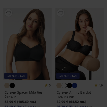
-20 % BRA20
-20 % BRA20
5
4,9
Сутиен Spacer Mila без
Сутиен Ammy Bardot
банели
подплатен
53,99 €
(105,60 лв.)
32,99 €
(64,52 лв.)
43,19 €
(84,47 лв.)
код
26,39 €
(51,61 лв.)
код