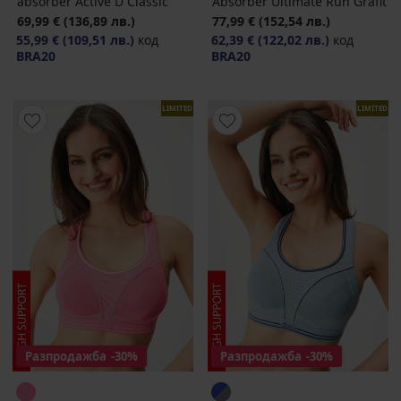
absorber Active D Classic
Absorber Ultimate Run Grafit
69,99 €
(136,89 лв.)
77,99 €
(152,54 лв.)
55,99 €
(109,51 лв.)
код
62,39 €
(122,02 лв.)
код
BRA20
BRA20
LIMITED
LIMITED
Разпродажба
-30%
Разпродажба
-30%