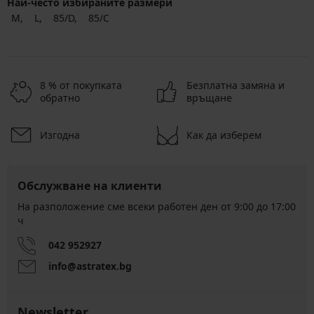
Най-често избираните размери
M
L
85/D
85/C
8 % от покупката
Безплатна замяна и
обратно
връщане
Изгодна
Как да изберем
Обслужване на клиенти
На разположение сме всеки работен ден от 9:00 до 17:00
ч
042 952927
info@astratex.bg
Newsletter