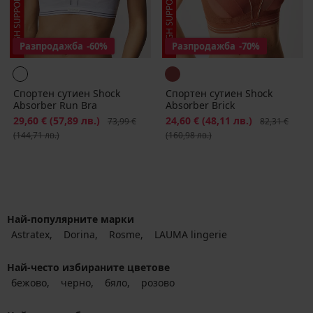
Разпродажба
-60%
Разпродажба
-70%
Спортен сутиен Shock
Спортен сутиен Shock
Absorber Run Bra
Absorber Brick
Намаление
29,60 €
(57,89 лв.)
Първоначална цена
Намаление
24,60 €
(48,11 лв.)
Първоначалн
73,99 €
82,31 €
(144,71 лв.)
(160,98 лв.)
Най-популярните марки
Astratex
Dorina
Rosme
LAUMA lingerie
Най-често избираните цветове
бежово
черно
бяло
розово