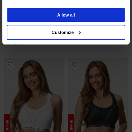
5
Спортен сутиен Shock
Allow all
Спортен сутиен Shock
absorber Active Classic
Absorber Active D Navy
White
69,99 €
(136,89 лв.)
69,99 €
(136,89 лв.)
Customize
55,99 €
(109,51 лв.)
код
55,99 €
(109,51 лв.)
код
BRA20
BRA20