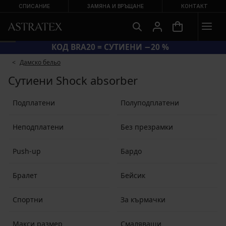
СПИСАНИЕ
ЗАМЯНА И ВРЪЩАНЕ
КОНТАКТ
КОД BRA20 = СУТИЕНИ −20 %
Дамско бельо
Сутиени Shock absorber
Подплатени
Полуподплатени
Неподплатени
Без презрамки
Push-up
Бардо
Бралет
Бейсик
Спортни
За кърмачки
Макси размер
Смаляващи