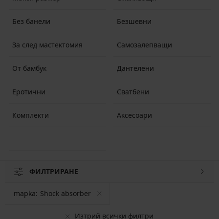
Без банели
Безшевни
За след мастектомия
Самозалепващи
От бамбук
Дантелени
Еротични
Сватбени
Комплекти
Аксесоари
ФИЛТРИРАНЕ
mapka:
Shock absorber
Изтрий всички филтри