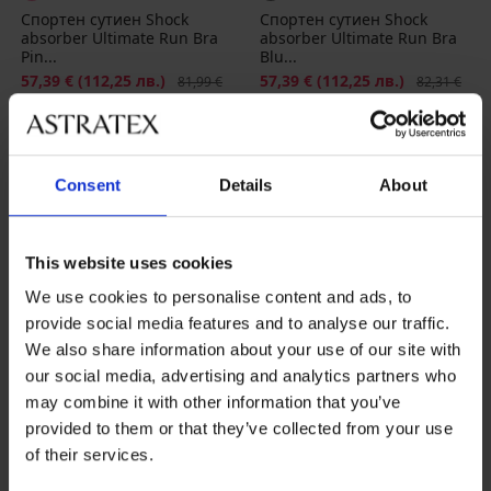
Спортен сутиен Shock
Спортен сутиен Shock
absorber Ultimate Run Bra
absorber Ultimate Run Bra
Pin...
Blu...
Намаление
57,39 €
(112,25 лв.)
Първоначална цена
Намаление
57,39 €
(112,25 лв.)
Първоначал
81,99 €
82,31 €
(160,36 лв.)
(160,98 лв.)
Consent
Details
About
This website uses cookies
We use cookies to personalise content and ads, to
provide social media features and to analyse our traffic.
We also share information about your use of our site with
our social media, advertising and analytics partners who
may combine it with other information that you’ve
provided to them or that they’ve collected from your use
of their services.
-20 % BRA20
-20 % BRA20