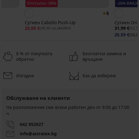
Отстъпка -50%
-20% BRA2
5
Сутиен Cabello Push-Up
Сутиен Ori
25,00 €
31,99 €
(48,90 лв.)
49,99 €
(62,5
25,59 €
(50,0
8 % от покупката
Безплатна замяна и
обратно
връщане
Изгодна
Как да изберем
-50%
Разпродажба
-50%
ED
Обслужване на клиенти
Сутиен
DIAMOND
На разположение сме всеки работен ден от 9:00 до 17:00
Сутиен
Black
ч
Cabello
Onyx
Push-
с
Up
042 952927
подвижни
Намаление
25,00
подплънки
info@astratex.bg
€