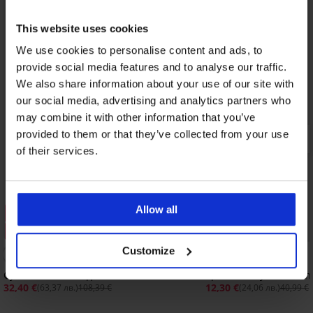
This website uses cookies
We use cookies to personalise content and ads, to
provide social media features and to analyse our traffic.
We also share information about your use of our site with
our social media, advertising and analytics partners who
may combine it with other information that you’ve
provided to them or that they’ve collected from your use
of their services.
Allow all
Разпродажба
Разпродажба
Отстъпка -70%
Отстъпка -70%
Customize
5
Сутиен Bird неподплатен
Еротичен сутиен Asi
32,40 €
12,30 €
(63,37 лв.)
108,39 €
(24,06 лв.)
40,99 €