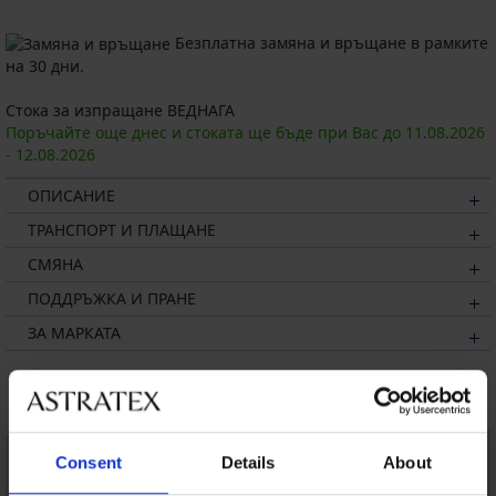
Безплатна замяна и връщане в рамките
на 30 дни.
Стока за изпращане ВЕДНАГА
Поръчайте още днес и стоката ще бъде при Вас до
11.08.
2026
-
12.08.
2026
ОПИСАНИЕ
ТРАНСПОРТ И ПЛАЩАНЕ
СМЯНА
ПОДДРЪЖКА И ПРАНЕ
ЗА МАРКАТА
Може да ви хареса
LIMITED
Consent
Details
About