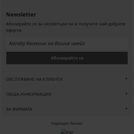
Намаление
31,00
(48,90
€
лв.)
(60,63
Newsletter
Първоначална цена
49,99
лв.)
€
Абонирайте се за нюзлетъра ни и получете най-добрите
Първоначална цена
61,99
(97,77
оферти.
€
лв.)
(121,24
лв.)
Абонирайте се
ОБСЛУЖВАНЕ НА КЛИЕНТИ
ОБЩА ИНФОРМАЦИЯ
ЗА ФИРМАТА
Надежден бизнес