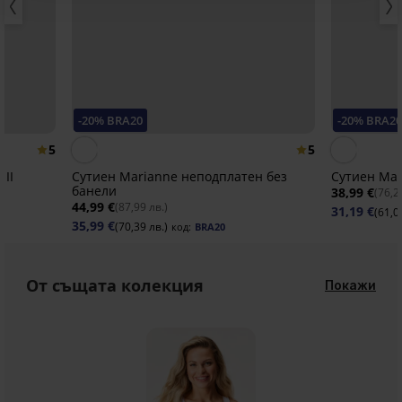
-20% BRA20
-20% BRA2
5
5
 II
Сутиен Marianne неподплатен без
Сутиен Mad
банели
38,99 €
(76,2
44,99 €
(87,99 лв.)
31,19 €
(61,0
35,99 €
(70,39 лв.)
код:
BRA20
От същата колекция
Покажи