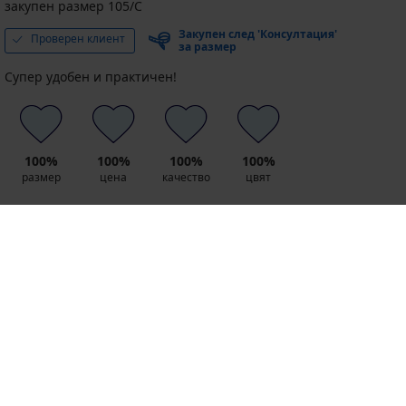
закупен размер 105/C
Закупен след 'Консултация'
Проверен клиент
за размер
Супер удобен и практичен!
100%
100%
100%
100%
размер
цена
качество
цвят
Препоръчвам този продукт
0
0
Съгласен съм
Не съм съгласен
8 % от покупката
Безплатна замяна и
обратно
връщане