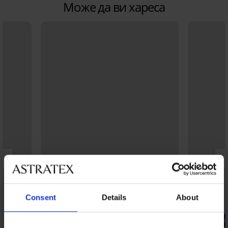
Може да ви хареса
Consent
Details
About
Отстъпка -50%
-20% BRA2