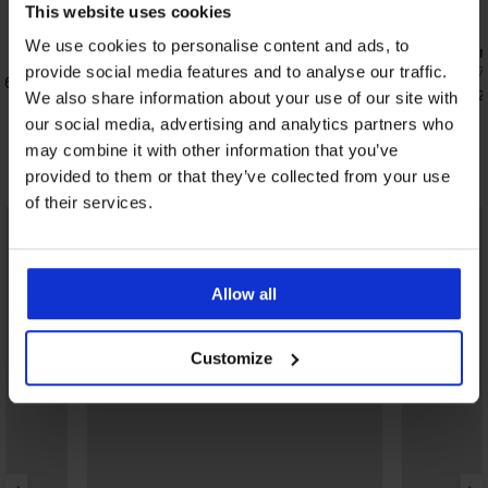
This website uses cookies
4,8
5
We use cookies to personalise content and ads, to
Сутиен Judith неподплатен без банели
Сутиен Ann
24,00 €
49,99 €
provide social media features and to analyse our traffic.
(46,94 лв.)
47,99 €
(97,7
з банели
39,99 €
(78,2
We also share information about your use of our site with
our social media, advertising and analytics partners who
may combine it with other information that you’ve
Открийте подобни артикули
provided to them or that they’ve collected from your use
of their services.
Allow all
Customize