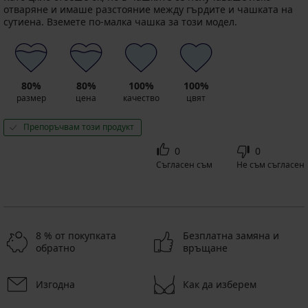
отваряне и имаше разстояние между гърдите и чашката на
сутиена. Вземете по-малка чашка за този модел.
80%
80%
100%
100%
размер
цена
качество
цвят
Препоръчвам този продукт
0
0
Съгласен съм
Не съм съгласен
8 % от покупката
Безплатна замяна и
обратно
връщане
Изгодна
Как да изберем