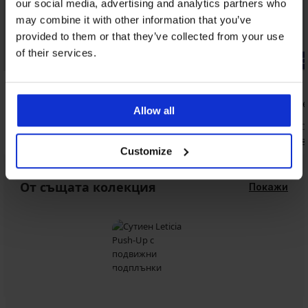
our social media, advertising and analytics partners who
may combine it with other information that you’ve
provided to them or that they’ve collected from your use
-20% GET20
of their services.
Разпродажба
-20% GET20
Отстъпка -70%
5
5
t
Сутиен Azalea II неподплатен
Сутиен An
Allow all
дантелен
63,99 €
(125,15 лв.)
20,99 €
(41,0
15,36 €
(30,04 лв.)
код:
GET20
16,79 €
(32,8
Customize
От същата колекция
Покажи