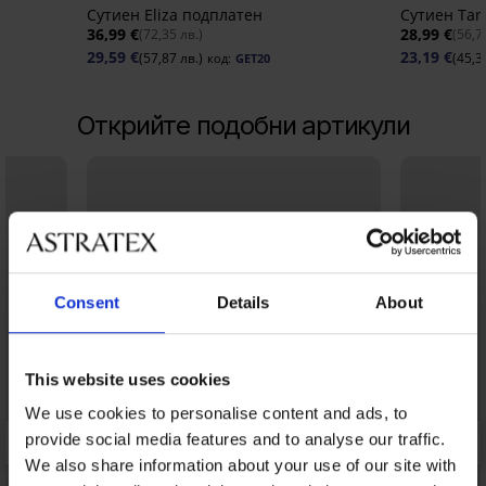
Сутиен Eliza подплатен
Сутиен Tan
36,99 €
28,99 €
(72,35 лв.)
(56,7
29,59 €
23,19 €
(57,87 лв.)
(45,3
код:
GET20
Открийте подобни артикули
Consent
Details
About
This website uses cookies
We use cookies to personalise content and ads, to
provide social media features and to analyse our traffic.
We also share information about your use of our site with