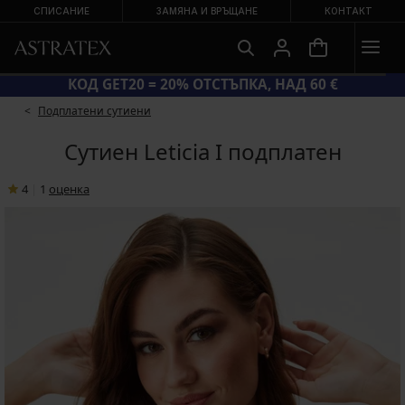
СПИСАНИЕ
ЗАМЯНА И ВРЪЩАНЕ
КОНТАКТ
МА ЛЯТНА РАЗПРОДАЖБА ДО −70 %
КО
Подплатени сутиени
Сутиен Leticia I подплатен
4
|
1
oценка