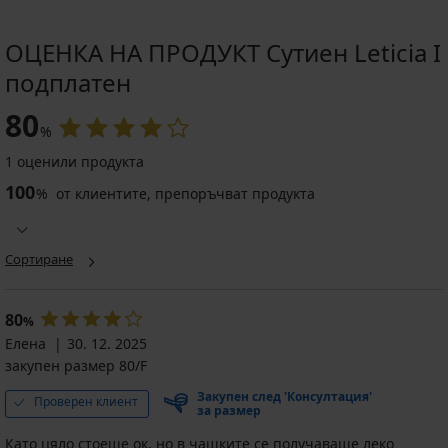
лв.)
GET20
код
GET20
ОЦЕНКА НА ПРОДУКТ Сутиен Leticia I
подплатен
80
%
1 оценили продукта
100
%
от клиентите, препоръчват продукта
Сортиране
80
%
Елена
30. 12. 2025
закупен размер 80/F
Закупен след 'Консултация'
Проверен клиент
за размер
Като цяло стоеше ок, но в чашките се получаваше леко