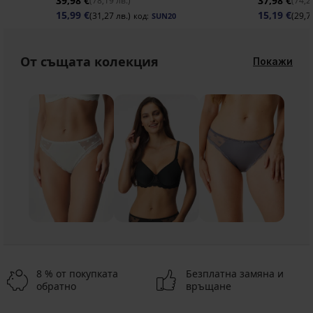
39,98 €
37,98 €
(78,19 лв.)
(74,2
15,99 €
15,19 €
(31,27 лв.)
(29,7
код:
SUN20
От същата колекция
Покажи
8 % от покупката
Безплатна замяна и
обратно
връщане