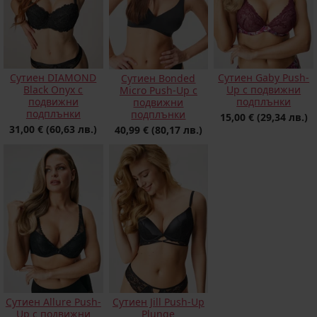
Сутиен DIAMOND
Сутиен Gaby Push-
Сутиен Bonded
Black Onyx с
Up с подвижни
Micro Push-Up с
подвижни
подплънки
подвижни
подплънки
подплънки
15,00 €
(29,34 лв.)
31,00 €
(60,63 лв.)
40,99 €
(80,17 лв.)
Сутиен Allure Push-
Сутиен Jill Push-Up
Up с подвижни
Plunge