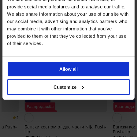
provide social media features and to analyse our traffic.
We also share information about your use of our site with
our social media, advertising and analytics partners who
may combine it with other information that you’ve
provided to them or that they’ve collected from your use
of their services.
Allow all
Customize
-20% SUN20
-20% SUN2
Разпродажба
Разпрода
Отстъпка -50%
Отстъпка 
1
ja Push-
Бански костюм от две части Nija Push-
Бански кос
Up
Push-Up