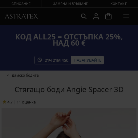
СПИСАНИЕ
ЗАМЯНА И ВРЪЩАНЕ
КОНТАКТ
КОД ALL25 = ОТСТЪПКА 25%,
НАД 60 €
ПАЗАРУВАЙТЕ
21
Ч
21
М
44
С
Дамско бодита
Стягащо боди Angie Spacer 3D
4,7
|
11
oценка