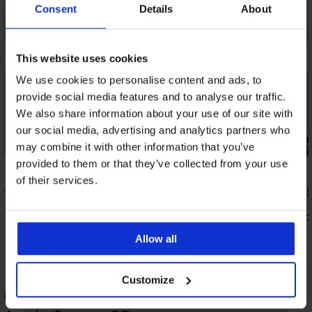
Consent
Details
About
This website uses cookies
We use cookies to personalise content and ads, to
provide social media features and to analyse our traffic.
We also share information about your use of our site with
our social media, advertising and analytics partners who
Bestseller
-25% ALL25
may combine it with other information that you’ve
provided to them or that they’ve collected from your use
5
4,9
of their services.
анели
Сутиен Luisse неподплатен
Сутиен Any
61,99 €
57,99 €
(121,24 лв.)
(113,
43,49 €
(85,0
Allow all
Customize
ОЦЕНКА НА ПРОДУКТ Стягащо боди