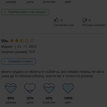
размер
цена
качество
цвят
Препоръчвам този продукт
0
0
Съгласен съм
Не съм съгласен
50
%
Мария
21. 11. 2025
закупен размер 75/F
Проверен клиент
много трудно се облича и съблича, ако нямам помощ не мога
сама да го облекасъблека, иначе ми е точно по размер
80%
20%
60%
100%
размер
цена
качество
цвят