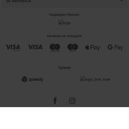
ЗА ФИРМАТА
Надежден бизнес
Начини на плащане
Куриер
Copyright 2005-2026 © ASTRATEX a.s.
Programia - B2C, B2B, advanced e-commerce solutions