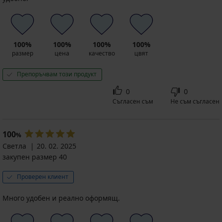
код
ALL25
100%
100%
100%
100%
размер
цена
качество
цвят
Препоръчвам този продукт
0
0
Съгласен съм
Не съм съгласен
100
%
Светла
20. 02. 2025
закупен размер 40
Проверен клиент
Много удобен и реално оформящ.