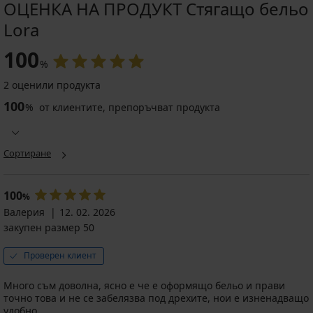
ОЦЕНКА НА ПРОДУКТ Стягащо бельо
Lora
-25 % ALL25
-25 % ALL25
-25 % ALL25
-25 % ALL25
100
%
4,8
4,5
5
4,8
5
2 оценили продукта
100
%
от клиентите, препоръчват продукта
Стягащо
Стягащо
BESTSELLER
боди
боди
Луксозно
Стягащо
Стягащо
Phoebe
Stella
стягащо
боди
боди
с
с
боди
Sanremo
Сортиране
Elsie
отворена
крачол
Livia
Big
област
36,99
49,99
61,99
51,99
на
€
€
€
€
чашките
100
%
(72,35
(97,77
(121,24
(101,68
40,99
Валерия
лв.)
12. 02. 2026
лв.)
лв.)
лв.)
€
закупен размер 50
37,49
46,49
38,99
(80,17
€
€
€
лв.)
(73,32
(90,93
(76,26
Проверен клиент
30,74
лв.)
лв.)
лв.)
€
код
код
код
Много съм доволна, ясно е че е оформящо бельо и прави
(60,12
ALL25
ALL25
ALL25
точно това и не се забелязва под дрехите, нои е изненадващо
лв.)
удобно.