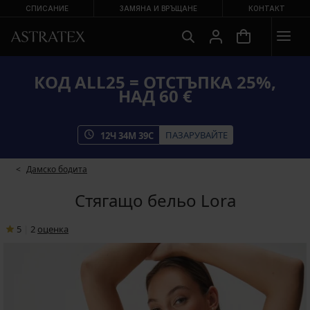
СПИСАНИЕ
ЗАМЯНА И ВРЪЩАНЕ
КОНТАКТ
КОД ALL25 = ОТСТЪПКА 25%,
НАД 60 €
ПАЗАРУВАЙТЕ
12
Ч
34
М
39
С
Дамско бодита
Стягащо бельо Lora
5
|
2
oценка