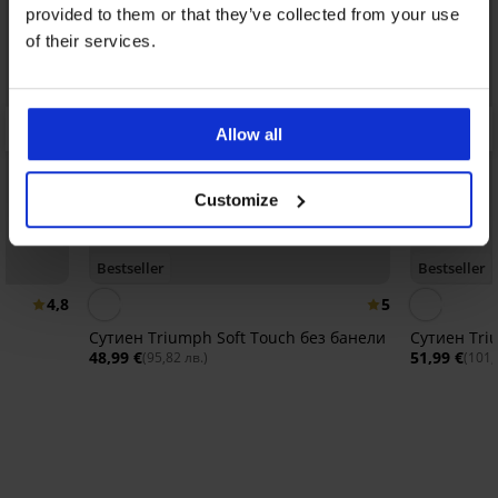
provided to them or that they’ve collected from your use
of their services.
Allow all
Customize
Bestseller
Bestseller
4,8
5
Сутиен Triumph Soft Touch без банели
Сутиен Tri
48,99 €
51,99 €
(95,82 лв.)
(101,