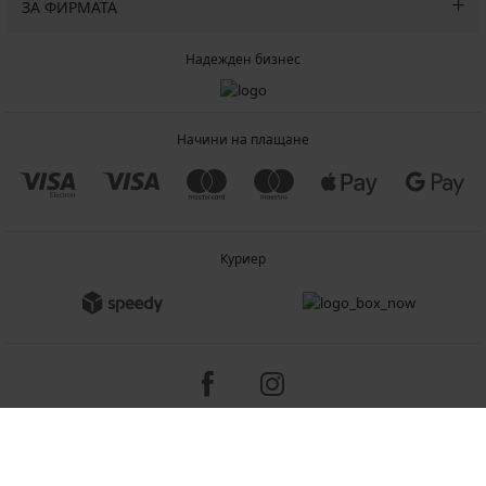
ЗА ФИРМАТА
Надежден бизнес
Начини на плащане
Куриер
Copyright 2005-2026 © ASTRATEX a.s.
Programia - B2C, B2B, advanced e-commerce solutions