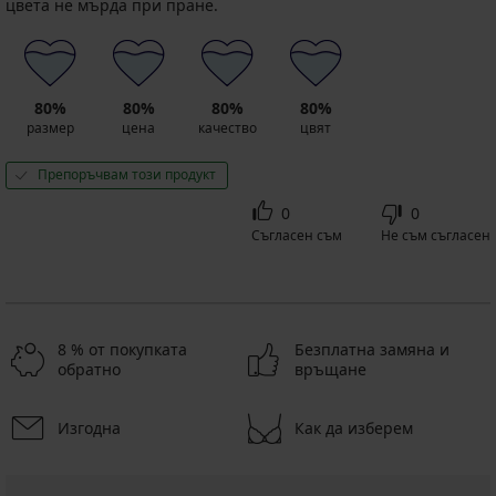
цвета не мърда при пране.
80%
80%
80%
80%
размер
цена
качество
цвят
Препоръчвам този продукт
0
0
Съгласен съм
Не съм съгласен
8 % от покупката
Безплатна замяна и
обратно
връщане
Изгодна
Как да изберем