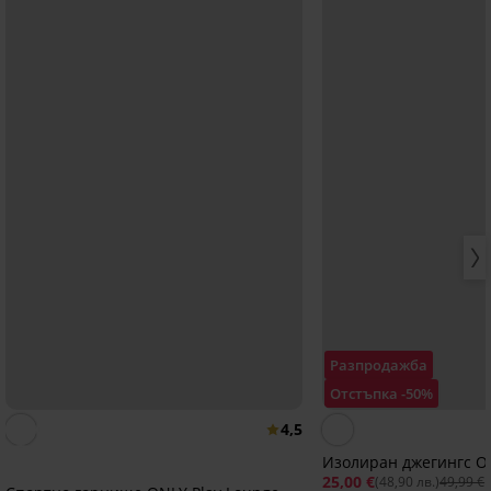
Разпродажба
Отстъпка -50%
4,5
Изолиран джегингс Ol
25,00 €
(48,90 лв.)
49,99 €