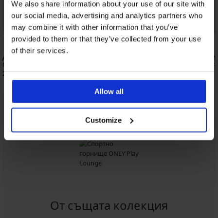
We also share information about your use of our site with
our social media, advertising and analytics partners who
Отстъпка -30%
may combine it with other information that you’ve
provided to them or that they’ve collected from your use
of their services.
Дамска спортна блуза ONLY Play
Спортен клин Seamles
ONPFont Life
33,59 €
(65,70 лв.)
47,99 €
25,99 €
(50,83 лв.)
Allow all
От същата колекция
Покажи
Customize
От същата колекция