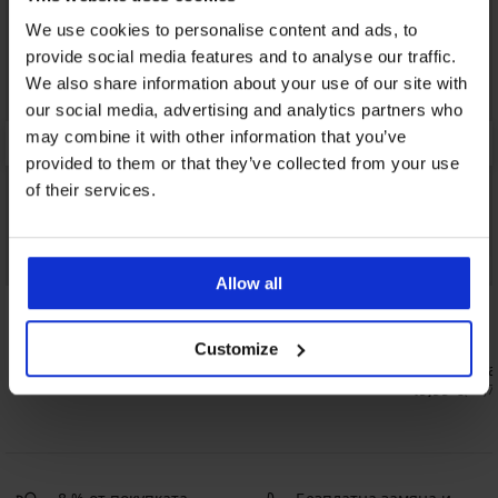
We use cookies to personalise content and ads, to
provide social media features and to analyse our traffic.
We also share information about your use of our site with
our social media, advertising and analytics partners who
may combine it with other information that you’ve
provided to them or that they’ve collected from your use
of their services.
-20% BRA20
Bestseller
Allow all
4,7
5
Смаляващ сутиен Elvira неподплатен
Customize
35,99 €
(70,39 лв.)
Сутиен Spa
28,79 €
(56,31 лв.)
код:
BRA20
49,99 €
(97,7