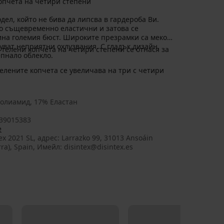
копчета на четири степени
дел, който не бива да липсва в гардероба Ви.
о същевременно еластични и затова се
ина големия бюст. Широките презрамки са меко
зуват неприятни охлузвания. С гладък дизайн,
 телени копчета на четири степени се отнася за
пнало облекло.
елените копчета се увеличава на три с четири
олиамид, 17% Еластан
39015383
e
ex 2021 SL, aдрес: Larrazko 99, 31013 Ansoáin
ra), Spain, Имейл: disintex@disintex.es