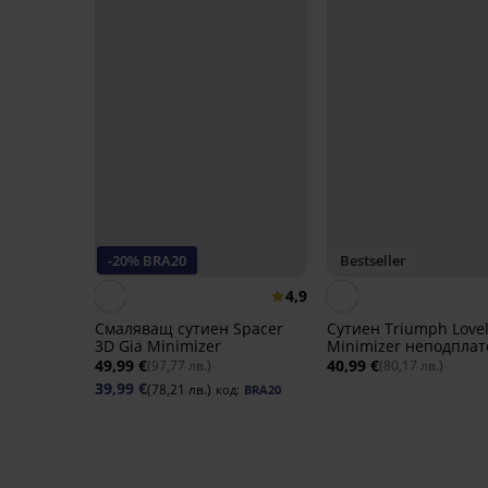
-20% BRA20
Bestseller
4,9
Смаляващ сутиен Spacer
Сутиен Triumph Love
3D Gia Minimizer
Minimizer неподплат
49,99 €
40,99 €
(97,77 лв.)
(80,17 лв.)
39,99 €
(78,21 лв.)
код:
BRA20