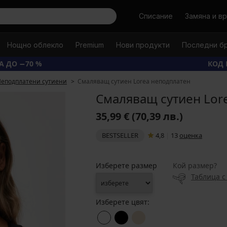
Търси
Списание
Замяна и в
Нощно облекло
Premium
Нови продукти
Последни б
А ДО −70 %
КОД 
еподплатени сутиени
Смаляващ сутиен Lorea неподплатен
Смаляващ сутиен Lor
35,99 €
(70,39 лв.)
BESTSELLER
4,8
|
13
oценка
Изберете размер
Кой размер?
Таблица с
Изберете цвят: