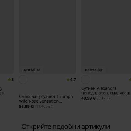
Bestseller
Bestseller
5
4,7
ly
Сутиен Alexandra
ен
неподплатен, смаляващ
Смаляващ сутиен Triumph
40,99 €
(80,17 лв.)
Wild Rose Sensation
неподплатен
56,99 €
(111,46 лв.)
Открийте подобни артикули