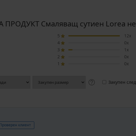
 ПРОДУКТ Смаляващ сутиен Lorea н
5
12x
4
0x
3
1x
2
0x
1
0x
Закупен след
Проверен клиент