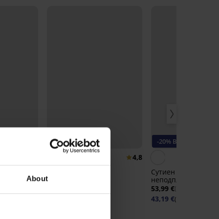
Bestseller
-20% BRA20
4,8
4,8
 изглаждащ
Сутиен DIVA by IVA
Сутиен Maja 582
About
неподплатен
неподплатен без б
40,99 €
53,99 €
(80,17 лв.)
(105,60 лв.)
43,19 €
(84,47 лв.)
код: