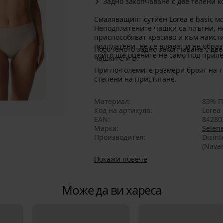
Задно закопчаване с две телени 
Смаляващият сутиен Lorea е basic мо
Неподплатените чашки са плътни, н
приспособяват красиво и към наист
подплатени, не се впиват и не обра
Посоченото задно закопчаване с две
който ще оцените не само под приле
чашки C и D.
При по-големите размери броят на т
степени на пристягане.
Материал
83% П
Код на артикула
Lorea
EAN
84280
Марка
Selen
Производител
Disint
(Navar
Покажи повече
Може да ви хареса