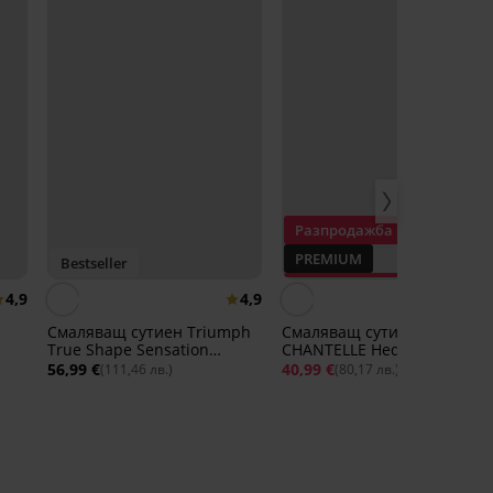
Разпродажба
PREMIUM
Bestseller
Отстъпка -50%
4,9
4,9
3,
Смаляващ сутиен Triumph
Смаляващ сутиен
True Shape Sensation
CHANTELLE Hedona
неподплатен
неподплатен
56,99 €
40,99 €
82,31 €
(111,46 лв.)
(80,17 лв.)