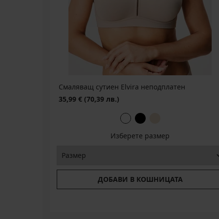
50,39
лв.)
€
16,79
€
€
(32,84
43,19
(51,61
€
(98,55
лв.)
€
(32,84
лв.)
лв.)
(84,47
код
лв.)
код
код
BRA20
лв.)
код
BRA20
BRA20
код
BRA20
BRA20
Смаляващ сутиен Elvira неподплатен
35,99 €
(70,39 лв.)
Изберете размер
ДОБАВИ В КОШНИЦАТА