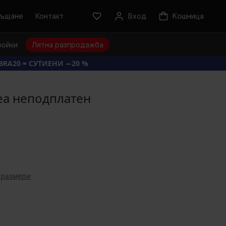
ръщане
Контакт
Вход
Kошница
ройки
Лятна разпродажба
BRA20 = СУТИЕНИ −20 %
ea неподплатен
 размери