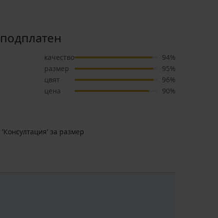
еподплатен
качество
94%
размер
95%
цвят
96%
цена
90%
 'Консултация' за размер