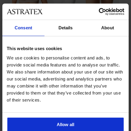
Consent
Details
About
От същата колекция
This website uses cookies
We use cookies to personalise content and ads, to
-20 % BRA20
-20 % BRA20
-20 % BRA20
-20 % BRA20
-20 % BRA20
provide social media features and to analyse our traffic.
We also share information about your use of our site with
4,8
4,8
5
5
4,9
our social media, advertising and analytics partners who
may combine it with other information that you’ve
Сутиен
Bellinda
provided to them or that they’ve collected from your use
Смаляващ
Сутиен
Сутиен
Microfibre
сутиен
Maja
Marion
of their services.
Сутиен
Support
Blanca
582
неподплатен
Michelle
неподплатен
неподплатен
неподплатен
без
неподплатен
без
банели
20,99
32,99
62,99
банели
€
20,99
€
€
Allow all
53,99
(41,05
€
(64,52
(123,20