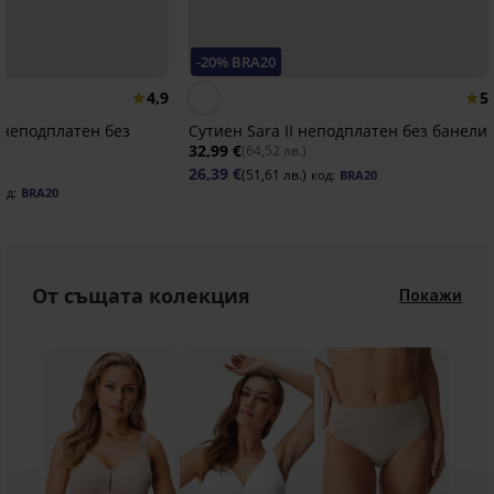
-20% BRA20
4,9
5
 неподплатен без
Сутиен Sara II неподплатен без банели
32,99 €
(64,52 лв.)
26,39 €
(51,61 лв.)
код:
BRA20
од:
BRA20
От същата колекция
Покажи