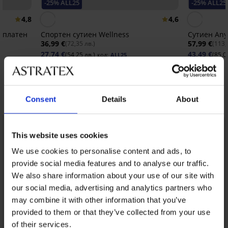
-25% ALL25
-25% ALL25
4,8
4,6
дплатен
Спортен сутиен Wellness
Сутиен Any
36,99 €
57,99 €
(72,35 лв.)
(113,
27,74 €
43,49 €
(54,25 лв.)
(85,0
код:
ALL25
Открийте подобни артикули
Consent
Details
About
This website uses cookies
We use cookies to personalise content and ads, to
provide social media features and to analyse our traffic.
We also share information about your use of our site with
our social media, advertising and analytics partners who
may combine it with other information that you’ve
provided to them or that they’ve collected from your use
of their services.