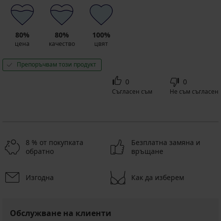
80%
80%
100%
цена
качество
цвят
Препоръчвам този продукт
0
0
Съгласен съм
Не съм съгласен
8 % от покупката
Безплатна замяна и
обратно
връщане
Изгодна
Как да изберем
Обслужване на клиенти