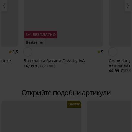
3+1 БЕЗПЛАТНО
Bestseller
3,5
5
ature
Бразилски бикини DIVA by IVA
Смаляващ с
неподплат
16,99 €
(33,23 лв.)
44,99 €
(87,9
Открийте подобни артикули
LIMITED