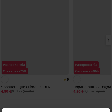
Разпродажба
Разпродажба
Отстъпка -70%
Отстъпка -40%
5
Чорапогащник Floral 20 DЕN
Чорапогащник Dagna
4,80 €
4,50 €
(9,39 лв.)
15,85 €
(8,80 лв.)
7,50 €