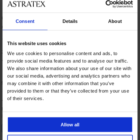
ОЦЕНКА НА ПРОДУКТ Силонови
Consent
Details
About
чорапи Akemi по-дълги 20 DEN
100
%
This website uses cookies
2 оценили продукта
We use cookies to personalise content and ads, to
100
provide social media features and to analyse our traffic.
%
от клиентите, препоръчват продукта
We also share information about your use of our site with
our social media, advertising and analytics partners who
Сортиране
may combine it with other information that you’ve
provided to them or that they’ve collected from your use
of their services.
100
%
Веселина
26. 03. 2026
закупен размер uni
Allow all
Проверен клиент