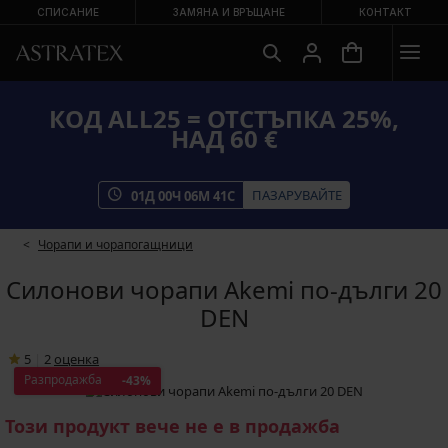
СПИСАНИЕ
ЗАМЯНА И ВРЪЩАНЕ
КОНТАКТ
КОД ALL25 = ОТСТЪПКА 25%,
НАД 60 €
ПАЗАРУВАЙТЕ
01
Д
00
Ч
06
М
41
С
Чорапи и чорапогащници
Силонови чорапи Akemi по-дълги 20
DEN
5
|
2
oценка
Разпродажба
-43%
Този продукт вече не е в продажба