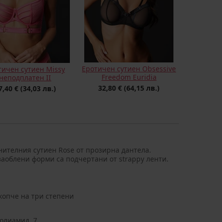
Еротичен сутиен Obsessive
тичен сутиен Missy
Freedom Euridia
неподплатен II
32,80 €
(64,15 лв.)
7,40 €
(34,03 лв.)
нителния сутиен Rose от прозирна дантела.
заоблени форми са подчертани от strappy ленти.
копче на три степени
олиамид, 7