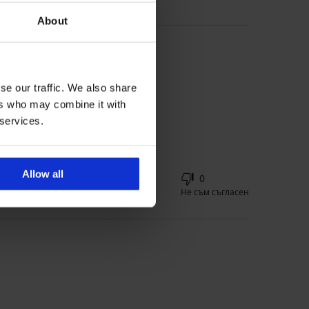
About
se our traffic. We also share
ers who may combine it with
 services.
Allow all
0
0
Съгласен съм
Не съм съгласен