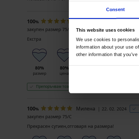
Consent
100
Ники
22. 03. 2024
Про
%
закупен размер 75/B
This website uses cookies
Екстра
We use cookies to personalis
information about your use of
other information that you’ve
80%
80%
80%
80%
размер
цена
качество
цвят
Препоръчвам този продукт
100
Милена
22. 02. 2024
%
закупен размер 75/C
Прекрасен сутиен,отговаря на размера!