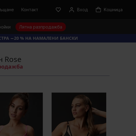
ръщане
Контакт
Вход
Kошница
ройки
Лятна разпродажба
КСТРА −20 % НА НАМАЛЕНИ БАНСКИ
н Rose
продажба