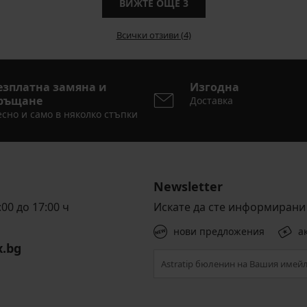
ВИЖТЕ ОЩЕ
3
Всички отзиви (4)
езплатна замяна и
Изгодна
ръщане
Доставка
сно и само в няколко стъпки
Newsletter
00 до 17:00 ч
Искате да сте информирани 
нови предложения
а
x.bg