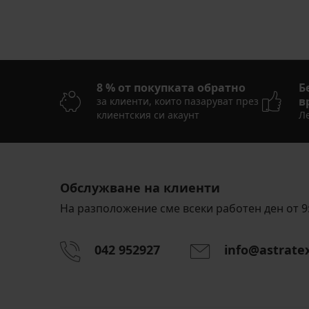
8 % от покупката обратно
Б
в
за клиенти, които пазаруват през
клиентския си акаунт
Ле
Обслужване на клиенти
На разположение сме всеки работен ден от 9:
042 952927
info@astrate