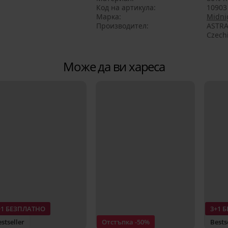
Код на артикула
10903
Марка
Midni
Производител
ASTRA
Czech
Може да ви хареса
+1 БЕЗПЛАТНО
3+1 
stseller
Отстъпка -50%
Bests