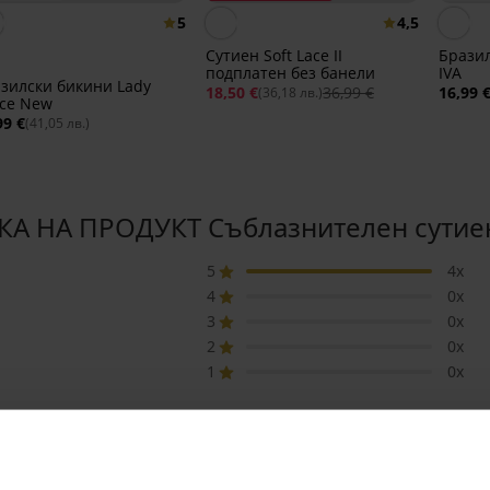
5
4,5
Сутиен Soft Lace II
Бразил
подплатен без банели
IVA
зилски бикини Lady
18,50 €
36,99 €
16,99 
(36,18 лв.)
ce New
99 €
(41,05 лв.)
А НА ПРОДУКТ Съблазнителен сутие
5
4x
4
0x
3
0x
2
0x
1
0x
Закупен след