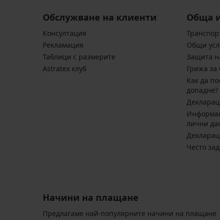
Обслужване на клиенти
Обща 
Консултация
Транспор
Pекламация
Общи усл
Таблици с размерите
Защита н
Astratex клуб
Грижа за 
Kак да по
допадне?
Декларац
Информац
лични да
Декларац
Често за
Начини на плащане
Предлагаме най-популярните начини на плащане