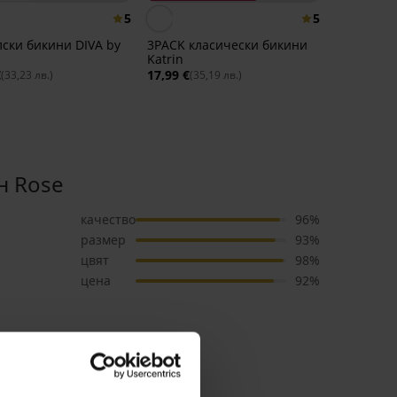
5
5
ски бикини DIVA by
3PACK класически бикини
Katrin
€
17,99 €
(33,23 лв.)
(35,19 лв.)
н Rose
качество
96%
размер
93%
цвят
98%
цена
92%
 'Консултация' за размер