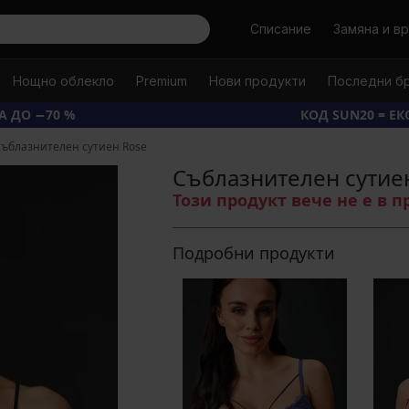
Търси
Списание
Замяна и в
Нощно облекло
Premium
Нови продукти
Последни б
А ДО −70 %
КОД SUN20 = Е
ъблазнителен сутиен Rose
Съблазнителен сутие
Този продукт вече не е в 
Подробни продукти