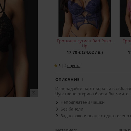
Еротичен сутиен Bari Push-
Еро
Up
17,70 €
(34,62 лв.)
1
5
|
4
oценка
ОПИСАНИЕ
Изненадайте партньора си в съблаз
Чувствено открива бюста Ви, чиито 
Неподплатени чашки
Без банели
Задно закопчаване с едно телено 
Материал
80% п