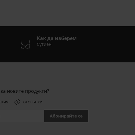
Как да изберем
Сутиен
за новите продукти?
кция
отстъпки
Абонирайте се