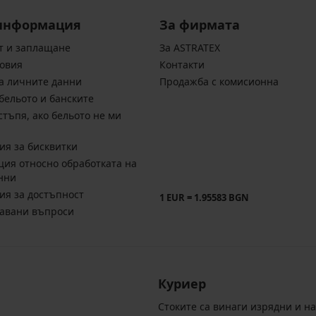
информация
За фирмата
т и заплащане
За ASTRATEX
овия
Контакти
а личните данни
Продажба с комисионна
бельото и банските
стъпя, ако бельото не ми
ия за бисквитки
ия относно обработката на
нни
ия за достъпност
1 EUR = 1.95583 BGN
давани въпроси
Куриер
Стоките са винаги изрядни и н