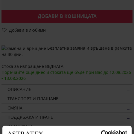
ДОБАВИ В КОШНИЦАТА
Добави в любими
Безплатна замяна и връщане в рамките
на 30 дни.
Стока за изпращане ВЕДНАГА
Поръчайте още днес и стоката ще бъде при Вас до
12.08.
2026
-
13.08.
2026
ОПИСАНИЕ
ТРАНСПОРТ И ПЛАЩАНЕ
СМЯНА
ПОДДРЪЖКА И ПРАНЕ
ЗА МАРКАТА