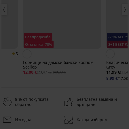
Разпродажба
-25% ALL25
Отстъпка -70%
3+1 БЕЗПЛ
5
Горнище на дамски бански костюм
Класически
Scallop
Grey
12,00 €
11,99 €
(23,47 лв.)
40,39 €
(23,4
8,99 €
(17,58 
8 % от покупката
Безплатна замяна и
обратно
връщане
Изгодна
Как да изберем