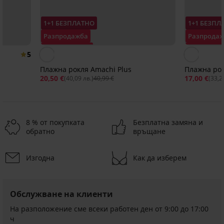
1+1 БЕЗПЛАТНО
1+1 БЕЗПЛ
Разпродажба
Разпрода
Отстъпка -50%
Отстъпка 
5
Плажна рокля Amachi Plus
Плажна ро
20,50 €
17,00 €
(40,09 лв.)
40,99 €
(33,2
8 % от покупката
Безплатна замяна и
обратно
връщане
Изгодна
Как да изберем
Разпродажба
Разпродажба
Разпродажба
-43%
-70%
-51%
ED
ITED
5
Обслужване на клиенти
PREMIUM
На разположение сме всеки работен ден от 9:00 до 17:00
Рокля
Рокля
Рокля
Рокля
ч
ONLY
Pieces
тип