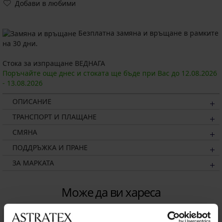
Добави в любими
Безплатна замяна и връщане в рамките
на 30 дни.
Стока за изпращане ВЕДНАГА
Поръчайте още днес и стоката ще бъде при Вас до
12.08.
2026
-
13.08.
2026
ОПИСАНИЕ
ТРАНСПОРТ И ПЛАЩАНЕ
СМЯНА
ПОДДРЪЖКА И ПРАНЕ
ЗА МАРКАТА
Може да ви хареса