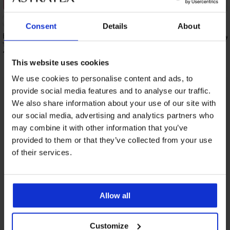
3+1 БЕЗПЛАТНО
3+1 БЕЗПЛАТНО
4,9
Consent
Details
About
Бразилски бикини Coco с по-висока
Бразилски бикини Joy 
талия
15,99 €
(31,27 лв.)
15,99 €
(31,27 лв.)
This website uses cookies
We use cookies to personalise content and ads, to
provide social media features and to analyse our traffic.
От същата колекция
Покажи
We also share information about your use of our site with
our social media, advertising and analytics partners who
may combine it with other information that you’ve
provided to them or that they’ve collected from your use
of their services.
Allow all
Customize