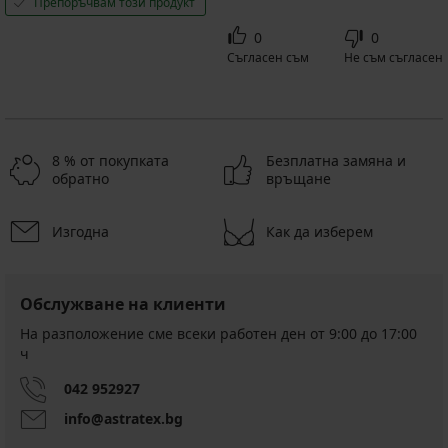
Препоръчвам този продукт
0
0
Съгласен съм
Не съм съгласен
8 % от покупката
Безплатна замяна и
обратно
връщане
Изгодна
Как да изберем
Обслужване на клиенти
На разположение сме всеки работен ден от 9:00 до 17:00
ч
042 952927
info@astratex.bg