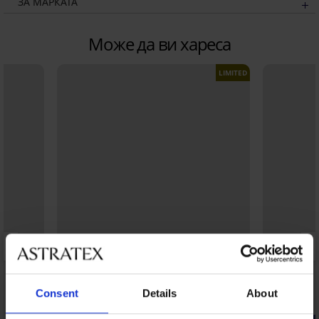
ЗА МАРКАТА
Може да ви хареса
LIMITED
Consent
Details
About