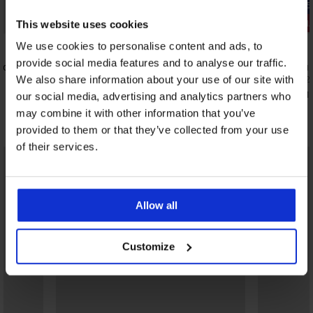
-25% ALL25
Отстъпка -50%
3+1 БЕЗПЛ
This website uses cookies
5
We use cookies to personalise content and ads, to
provide social media features and to analyse our traffic.
ort Line
Бразилски бикини Dina II с модал
Бразилски 
4,09 €
8,19 €
We also share information about your use of our site with
(8,00 лв.)
8,19 €
(16,02 
6,14 €
(12,01 
our social media, advertising and analytics partners who
may combine it with other information that you’ve
Открийте подобни артикули
provided to them or that they’ve collected from your use
of their services.
LIMITED
Allow all
Customize