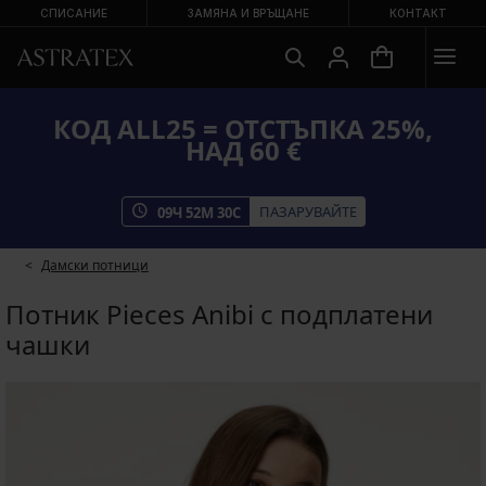
СПИСАНИЕ
ЗАМЯНА И ВРЪЩАНЕ
КОНТАКТ
КОД ALL25 = ОТСТЪПКА 25%,
НАД 60 €
ПАЗАРУВАЙТЕ
09
Ч
52
М
30
С
Дамски потници
Потник Pieces Anibi с подплатени
чашки