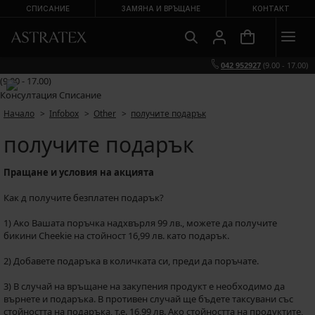
СПИСАНИЕ
ЗАМЯНА И ВРЪЩАНЕ
КОНТАКТ
042 952927
(9.00 - 17.00)
(9.00 - 17.00)
Консултация
Списание
Начало
Infobox
Other
получите подарък
получите подарък
Пращане и условия на акцията
Как д получите безплатен подарък?
1) Ако Вашата поръчка надхвърля 99 лв., можете да получите
бикини Cheekie на стойност 16,99 лв. като подарък.
2) Добавете подаръка в количката си, преди да поръчате.
3) В случай на връщане на закупения продукт е необходимо да
върнете и подаръка. В противен случай ще бъдете таксувани със
стойността на подаръка, т.е. 16,99 лв. Ако стойността на продуктите,