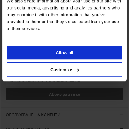
Обслужване на клиенти
We also share information about your use of our site with
our social media, advertising and analytics partners who
На разположение сме всеки работен ден от 9:00 до 17:00
ч
may combine it with other information that you’ve
provided to them or that they’ve collected from your use
042 952927
of their services.
info@astratex.bg
Newsletter
Allow all
Абонирайте се за нюзлетъра ни и получете най-добрите
оферти.
Customize
Абонирайте се
ОБСЛУЖВАНЕ НА КЛИЕНТИ