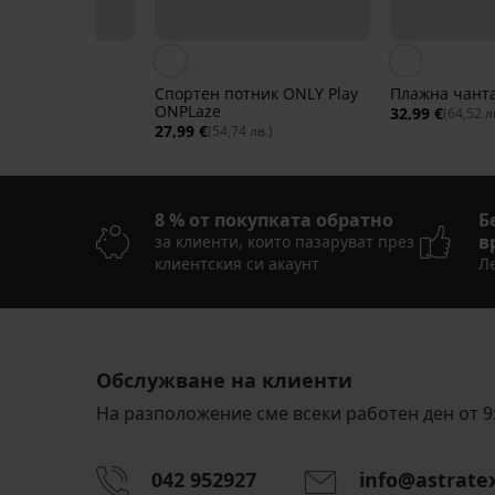
ника Anna
Спортен потник ONLY Play
Плажна чанта
ONPLaze
32,99 €
70 лв.)
(64,52 л
27,99 €
(54,74 лв.)
8 % от покупката обратно
Б
в
за клиенти, които пазаруват през
клиентския си акаунт
Ле
Обслужване на клиенти
На разположение сме всеки работен ден от 9:
042 952927
info@astrate