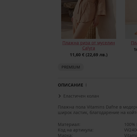
Плажна риза от муселин
Пл
Calyra
1
11,60 €
(22,69 лв.)
PREMIUM
ОПИСАНИЕ
Еластичен колан
Плажна пола Vitamins Dafne в модер
широк ластик, благодарение на койт
Материал
100% 
Код на артикула
VV240
Марка
Vitami