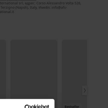
ternational srl, aдрес: Corso Alessandro Volta 526,
Terzigno (Napoli), Italy, Имейл: info@afs-
ational.it
Bestseller
Bestseller