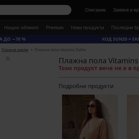
Търси
Списание
Замяна и в
Нощно облекло
Premium
Нови продукти
Последни б
А ДО −70 %
КОД SUN20 = Е
Плажни рокли
Плажна пола Vitamins Dafne
Плажна пола Vitamins
Този продукт вече не е в 
Подробни продукти