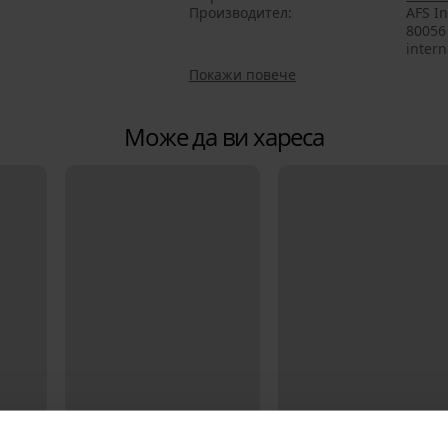
Производител
AFS In
80056 
intern
Покажи повече
Може да ви хареса
Bestseller