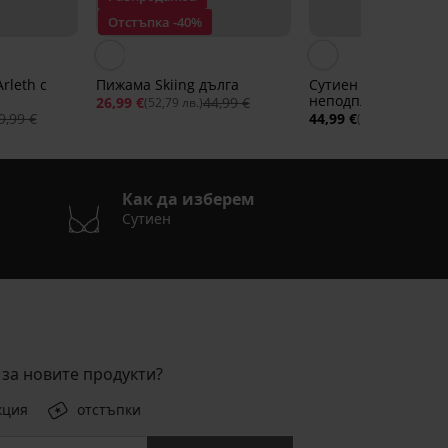
Отстъпка -40%
rleth с
Пижама Skiing дълга
Сутиен Melоdy
неподплатен
26,99 €
44,99 €
(52,79 лв.)
9,99 €
44,99 €
(87,99 лв.)
Как да изберем
Сутиен
за новите продукти?
кция
отстъпки