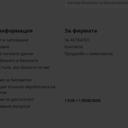
информация
За фирмата
т и заплащане
За ASTRATEX
овия
Контакти
а личните данни
Продажба с комисионна
бельото и банските
стъпя, ако бельото не ми
ия за бисквитки
ия относно обработката на
нни
ия за достъпност
1 EUR = 1.95583 BGN
давани въпроси