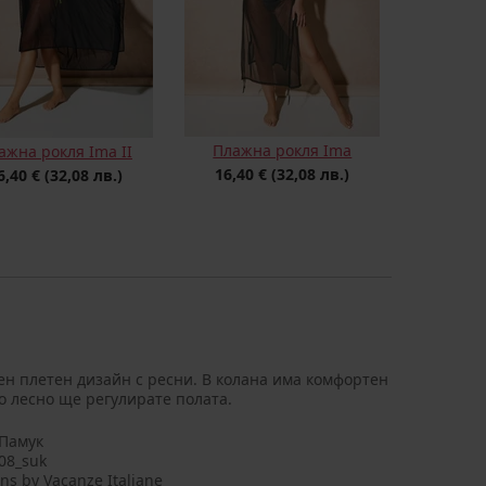
Плажна рокля Ima
ажна рокля Ima II
16,40 €
(32,08 лв.)
6,40 €
(32,08 лв.)
ен плетен дизайн с ресни. В колана има комфортен
о лесно ще регулирате полата.
Памук
08_suk
ns by Vacanze Italiane