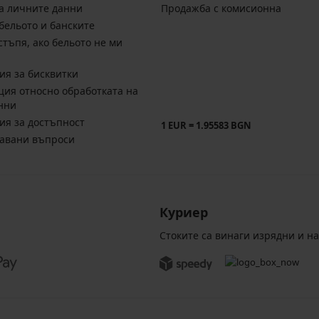
а личните данни
Продажба с комисионна
бельото и банските
стъпя, ако бельото не ми
ия за бисквитки
ия относно обработката на
нни
ия за достъпност
1 EUR = 1.95583 BGN
давани въпроси
Куриер
Стоките са винаги изрядни и н