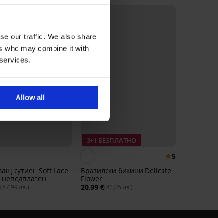
se our traffic. We also share
ers who may combine it with
 services.
Allow all
3+1 БЕЗПЛАТНО
5
ащ сутиен Soft Lace
Бразилски бикини Delicate
e неподплатен
Flower
€
20,99 €
(87,99 лв.)
(41,05 лв.)