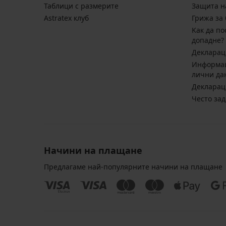
Таблици с размерите
Защита н
Astratex клуб
Грижа за 
Kак да по
допадне?
Декларац
Информац
лични да
Декларац
Често за
Начини на плащане
Предлагаме най-популярните начини на плащане