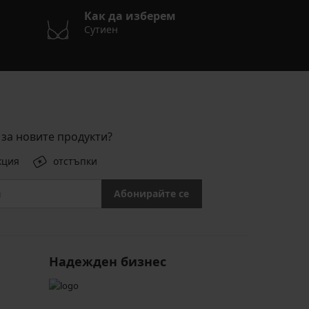
Как да изберем
Сутиен
за новите продукти?
кция
отстъпки
Абонирайте се
Надежден бизнес