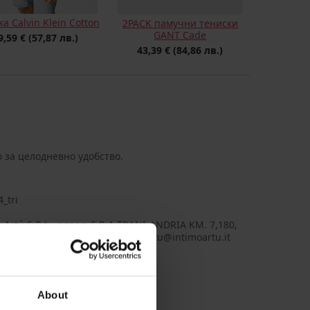
а Calvin Klein Cotton
2PACK памучни тениски
GANT Cade
9,59 €
(57,87 лв.)
43,39 €
(84,86 лв.)
о за целодневно удобство.
_tri
 Artú S.R.L., aдрес: S.P. 1 TRANI-ANDRIA KM. 7,180,
Andria BT, Italy, Имейл: intimoartu@intimoartu.it
About