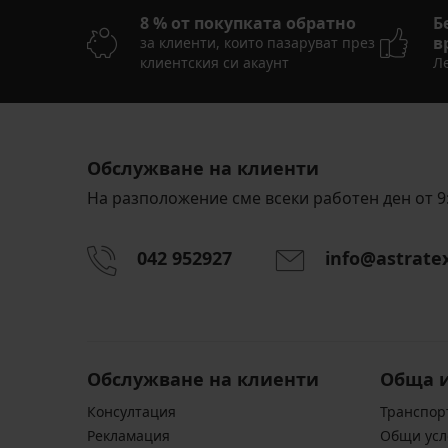
8 % от покупката обратно
Б
в
за клиенти, които пазаруват през
клиентския си акаунт
Ле
Обслужване на клиенти
На разположение сме всеки работен ден от 9:
042 952927
info@astrate
Обслужване на клиенти
Обща 
Консултация
Транспор
Pекламация
Общи усл