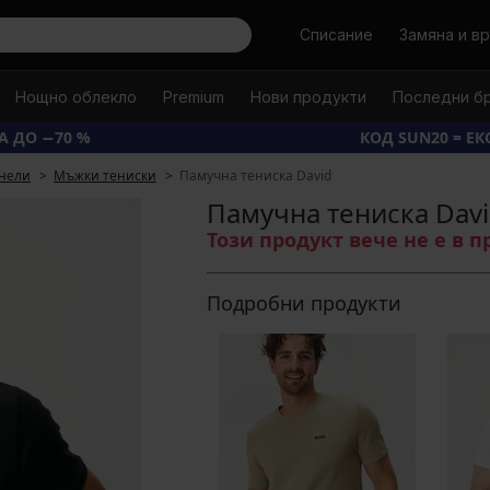
Търси
Списание
Замяна и в
Нощно облекло
Premium
Нови продукти
Последни б
А ДО −70 %
КОД SUN20 = Е
нели
Мъжки тениски
Памучна тениска David
Памучна тениска Dav
Този продукт вече не е в 
Подробни продукти