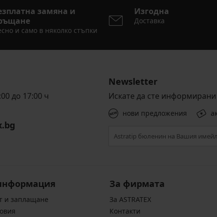
езплатна замяна и
Изгодна
ръщане
Доставка
сно и само в няколко стъпки
Newsletter
00 до 17:00 ч
Искате да сте информирани 
нови предложения
а
x.bg
информация
За фирмата
т и заплащане
За ASTRATEX
овия
Контакти