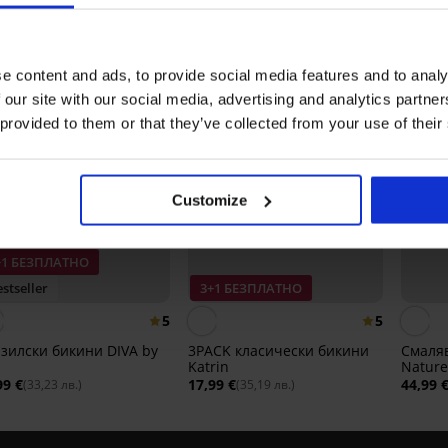
e content and ads, to provide social media features and to analy
 our site with our social media, advertising and analytics partn
 provided to them or that they’ve collected from your use of their
Customize
+1 БЕЗПЛАТНО
stseller
3+1 БЕЗПЛАТНО
5
5
зилски бикини DIVA by
3PACK класически бикини
Смаляв
Katrin
Natur
99 €
17,99 €
44,99 
(33,23 лв.)
(35,19 лв.)