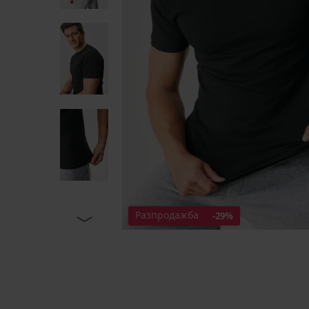
Разпродажба
-29%