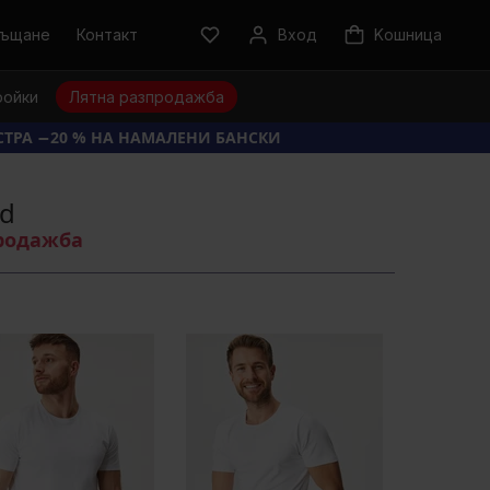
ръщане
Контакт
Вход
Kошница
ройки
Лятна разпродажба
КСТРА −20 % НА НАМАЛЕНИ БАНСКИ
id
продажба