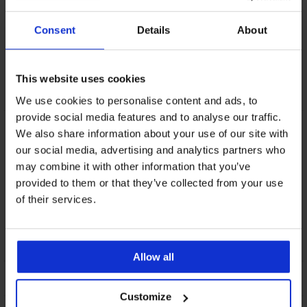
Обслужване на клиенти
На разположение сме всеки работен ден от 9:00 до 17:00
Consent
Details
About
ч
042 952927
This website uses cookies
info@astratex.bg
We use cookies to personalise content and ads, to
provide social media features and to analyse our traffic.
Newsletter
We also share information about your use of our site with
our social media, advertising and analytics partners who
Абонирайте се за нюзлетъра ни и получете най-добрите
оферти.
may combine it with other information that you’ve
provided to them or that they’ve collected from your use
of their services.
Абонирайте се
Allow all
ОБСЛУЖВАНЕ НА КЛИЕНТИ
Customize