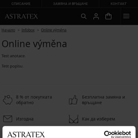
СПИСАНИЕ
ЗАМЯНА И ВРЪЩАНЕ
КОНТАКТ
Начало
Infobox
Online výměna
Online výměna
Test anotace.
Test popisu.
8 % от покупката
Безплатна замяна и
обратно
връщане
Изгодна
Как да изберем