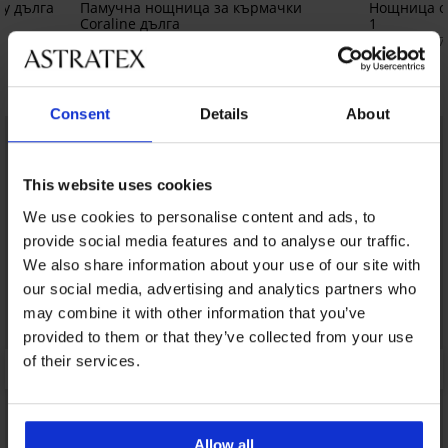
y дълга
Памучна нощница за кърмачки
Нощница от
Coraline дълга
1
37,19 €
26,99 €
(72,74 лв.)
61,99 €
(52,7
Открийте подобни артикули
Consent
Details
About
LIMITED
LIMITED
This website uses cookies
We use cookies to personalise content and ads, to
provide social media features and to analyse our traffic.
We also share information about your use of our site with
our social media, advertising and analytics partners who
may combine it with other information that you’ve
provided to them or that they’ve collected from your use
of their services.
Allow all