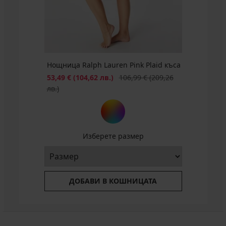
106,99
114,99
€
(45,16
лв.)
лв.)
€
€
(193,61
лв.)
(209,26
(224,90
лв.)
Първоначална цена
32,99
лв.)
лв.)
€
(64,52
лв.)
Нощница Ralph Lauren Pink Plaid къса
Намаление
Първоначална цена
53,49 €
(104,62 лв.)
106,99 €
(209,26
лв.)
Изберете размер
ДОБАВИ В КОШНИЦАТА