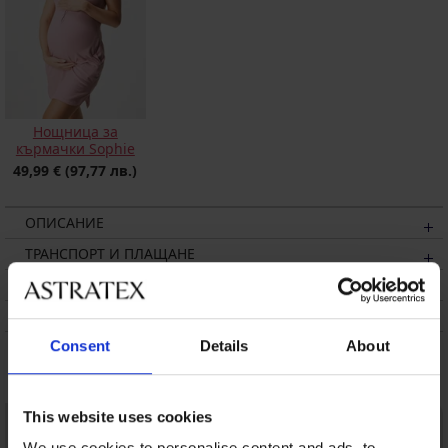
Нощница за
кърмачки Sophie
49,99 €
(97,77 лв.)
ОПИСАНИЕ
ТРАНСПОРТ И ПЛАЩАНЕ
СМЯНА
ПОДДРЪЖКА И ПРАНЕ
Consent
Details
About
Може да ви хареса
This website uses cookies
LIMITED
We use cookies to personalise content and ads, to