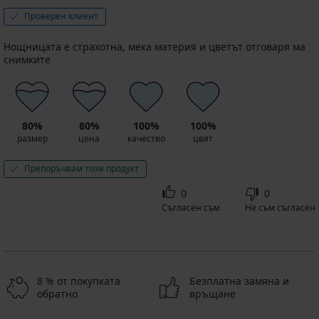
Първоначална цена
43,39
3+1
Проверен клиент
€
БЕЗПЛАТНО
(84,86
лв.)
Нощницата е страхотна, мека материя и цветът отговаря ма
снимките
80%
80%
100%
100%
размер
цена
качество
цвят
Препоръчвам този продукт
0
0
Съгласен съм
Не съм съгласен
8 % от покупката
Безплатна замяна и
обратно
връщане