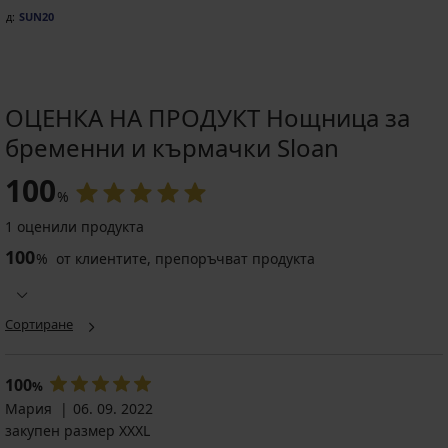
од:
SUN20
ОЦЕНКА НА ПРОДУКТ Нощница за
бременни и кърмачки Sloan
Разпродажба
3+1 БЕЗПЛАТНО
-14%
100
%
1 оценили продукта
3PACK
100
%
от клиентите, препоръчват продукта
класически
бикини
Потниче
за
за
бременни
кърмачки
Сортиране
Naomi
Jo
памучни
стягащо
22,99
Намаление
37,19
100
€
%
€
(44,96
Мария
06. 09. 2022
(72,74
лв.)
закупен размер XXXL
лв.)
промоция