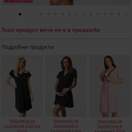
Този продукт вече не е в продажба
Подробни продукти
Нощница за
Нощница за
Нощница за
кърмачки Katrina
бременни и
бременни и
къса
кърмачки Livia
кърмачки Plisa