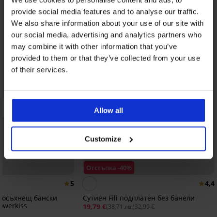
provide social media features and to analyse our traffic.
We also share information about your use of our site with
our social media, advertising and analytics partners who
may combine it with other information that you’ve
provided to them or that they’ve collected from your use
of their services.
Allow all
Customize
Отстъпка -40%
5
4,4
зосъхнещ бански
Сутиен Fili подплатен без банели
owerkiss
19,79 €
(38,71 лв.)
32,99 €