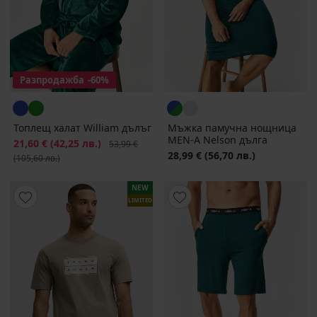
Разпродажба
-60%
Топлещ халат William дълъг
Мъжка памучна нощница
MEN-A Nelson дълга
Намаление
21,60 €
(42,25 лв.)
Първоначална цена
53,99 €
28,99 €
(56,70 лв.)
(105,60 лв.)
NEW
LIMITED