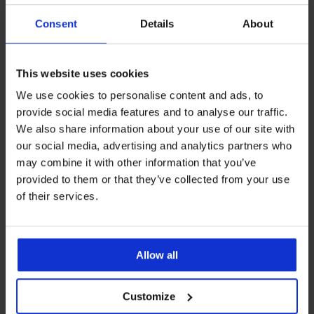
Consent
Details
About
This website uses cookies
We use cookies to personalise content and ads, to
provide social media features and to analyse our traffic.
-30%
We also share information about your use of our site with
our social media, advertising and analytics partners who
may combine it with other information that you’ve
3PACK памучни боксерки
3PACK боксерки JACK AND
provided to them or that they’ve collected from your use
Rowe
JONES Falster бамбукови
Намаление
16,09 €
(31,47 лв.)
Първоначална цена
34,99 €
(68,43 лв.)
of their services.
22,99 €
(44,96 лв.)
Allow all
Customize