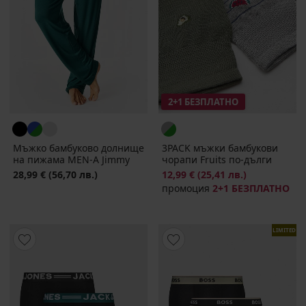
2+1 БЕЗПЛАТНО
Мъжко бамбуково долнище
3PACK мъжки бамбукови
на пижама MEN-A Jimmy
чорапи Fruits по-дълги
28,99 €
(56,70 лв.)
12,99 €
(25,41 лв.)
промоция
2+1 БЕЗПЛАТНО
LIMITED