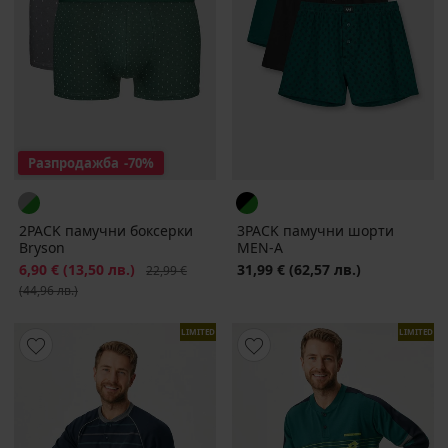
Разпродажба
-70%
2PACK памучни боксерки
3PACK памучни шорти
Bryson
MEN-A
Намаление
6,90 €
(13,50 лв.)
Първоначална цена
31,99 €
(62,57 лв.)
22,99 €
(44,96 лв.)
LIMITED
LIMITED