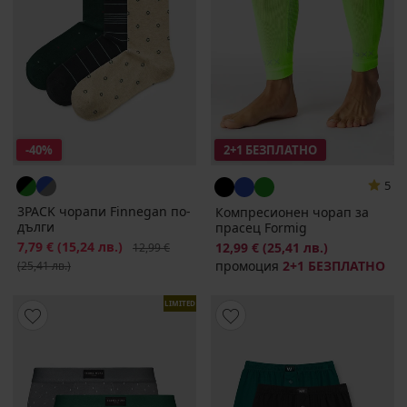
-40%
2+1 БЕЗПЛАТНО
5
3PACK чорапи Finnegan по-
Компресионен чорап за
дълги
прасец Formig
Намаление
7,79 €
(15,24 лв.)
Първоначална цена
12,99 €
(25,41 лв.)
12,99 €
промоция
2+1 БЕЗПЛАТНО
(25,41 лв.)
LIMITED