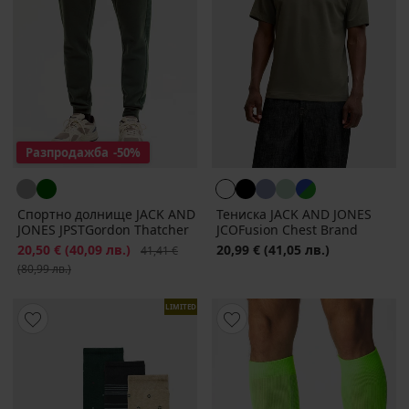
Разпродажба
-50%
Спортно долнище JACK AND
Тениска JACK AND JONES
JONES JPSTGordon Thatcher
JCOFusion Chest Brand
Намаление
20,50 €
(40,09 лв.)
Първоначална цена
20,99 €
(41,05 лв.)
41,41 €
(80,99 лв.)
LIMITED