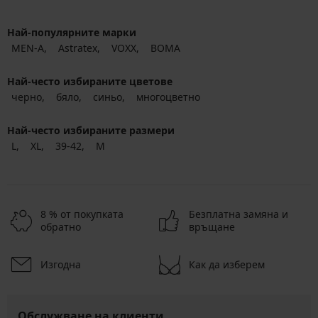
Най-популярните марки
MEN-A
Astratex
VOXX
BOMA
Най-често избираните цветове
черно
бяло
синьо
многоцветно
Най-често избираните размери
L
XL
39-42
M
8 % от покупката
Безплатна замяна и
обратно
връщане
Изгодна
Как да изберем
Обслужване на клиенти