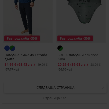
Разпродажба
-30%
Разпродажба
-30%
Памучна пижама Estrada
3PACK памучни слипове
дълга
Gym
Намаление
34,99 €
(68,43 лв.)
Първоначална цена
Намаление
20,29 €
(39,68 лв.)
Първоначалн
49,99 €
28,99 €
(97,77 лв.)
(56,70 лв.)
СЛЕДВАЩА СТРАНИЦА
Страница 1/2