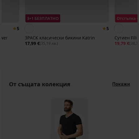
3+1 БЕЗПЛАТНО
Отстъпка 
5
5
ower
3PACK класически бикини Katrin
Сути
17,99 €
19,79 €
(35,19 лв.)
(38,7
От същата колекция
Покажи