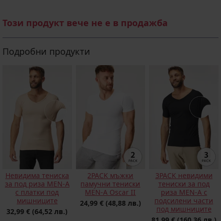
Този продукт вече не е в продажба
Подробни продукти
Невидима тениска
2PACK мъжки
3PACK невидими
за под риза MEN-A
памучни тениски
тениски за под
с платки под
MEN-A Oscar II
риза MEN-A с
мишниците
подсилени части
24,99 €
(48,88 лв.)
под мишниците
32,99 €
(64,52 лв.)
81,99 €
(160,36 лв.)