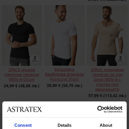
Безшевна
2PACK мъжки
2PACK невидими
бамбукова фланела
памучни тениски
тениски за под
PureLine Short
MEN-A Oscar
риза MEN-A с
платки под
28,99 €
(56,70 лв.)
24,99 €
(48,88 лв.)
мишниците
57,99 €
(113,42 лв.)
ОПИСАНИЕ
ТРАНСПОРТ И ПЛАЩАНЕ
Consent
Details
About
СМЯНА