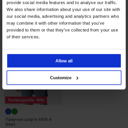
provide social media features and to analyse our traffic.
23,99 €
(46,92 лв.)
код
ALL25
We also share information about your use of our site with
our social media, advertising and analytics partners who
may combine it with other information that you’ve
provided to them or that they’ve collected from your use
of their services.
Allow all
Customize
Разпродажба
-40%
Памучни шорти MEN-A
Bikes