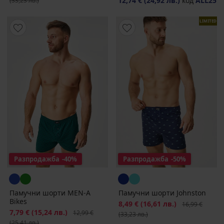
12,74 €
(24,92 лв.)
код
ALL25
(33,23 лв.)
LIMITED
Разпродажба
-40%
Разпродажба
-50%
Памучни шорти MEN-A
Памучни шорти Johnston
Bikes
Намаление
8,49 €
(16,61 лв.)
Първоначална
16,99 €
Намаление
7,79 €
(15,24 лв.)
Първоначална цена
12,99 €
(33,23 лв.)
(25,41 лв.)