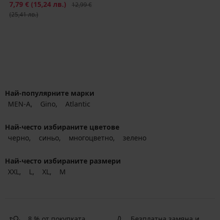
Намаление
7,79 €
(15,24 лв.)
Първоначална цена
12,99 €
(25,41 лв.)
Най-популярните марки
MEN-A
Gino
Atlantic
Най-често избираните цветове
черно
синьо
многоцветно
зелено
Най-често избираните размери
XXL
L
XL
M
8 % от покупката
Безплатна замяна и