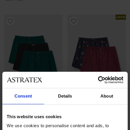
LIMITED
Consent
Details
About
-25 % ALL25
Разпродажба
-70%
This website uses cookies
3PACK памучни шорти
2PACK памучни шорти Love
MEN-A
Намаление
9,90 €
(19,36 лв.)
Първоначална
33,23 €
We use cookies to personalise content and ads, to
31,99 €
(62,57 лв.)
(64,99 лв.)