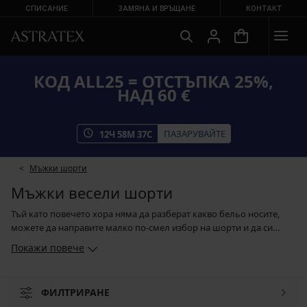
СПИСАНИЕ
ЗАМЯНА И ВРЪЩАНЕ
КОНТАКТ
КОД ALL25 = ОТСТЪПКА 25%,
НАД 60 €
ПАЗАРУВАЙТЕ
12
Ч
58
М
36
С
Мъжки шорти
Мъжки весели шорти
Тъй като повечето хора няма да разберат какво бельо носите,
можете да направите малко по-смел избор на шорти и да си
купите весел модел с цветна щампа. Шортите с космически
Покажи повече
кораби, на еднорози, или с маскировъчен дизайн, чакат да бъдат
добавени във виртуалната кошница. А ако във Вас се крие
романтична душа, определено ще Ви зарадва щампата на
ФИЛТРИРАНЕ
сърчица, гугутки или полски цветя. Брои се и мнението, изразено