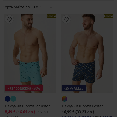
под панталона!
Сортирайте по
TOP
LIMITED
LIMITED
Разпродажба
-50%
-25 % ALL25
Памучни шорти Johnston
Памучни шорти Foster
Намаление
8,49 €
(16,61 лв.)
Първоначална цена
16,99 €
(33,23 лв.)
16,99 €